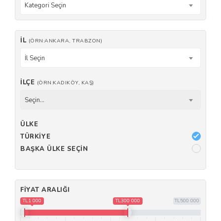
Kategori Seçin
İL
(ÖRN:ANKARA, TRABZON)
İl Seçin
İLÇE
(ÖRN:KADIKÖY, KAŞ)
Seçin...
ÜLKE
TÜRKIYE
BAŞKA ÜLKE SEÇIN
FIYAT ARALIĞI
TL1 000
TL300 000
TL500 000