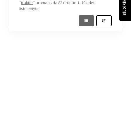
BILDIRIM
"
traktör
" aramanızda 82 ürünün 1–10 adeti
listeleniyor