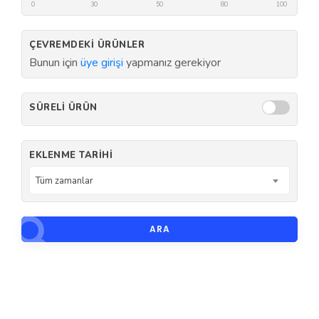
0
30
50
80
100
ÇEVREMDEKI ÜRÜNLER
Bunun için
üye girişi
yapmanız gerekiyor
SÜRELI ÜRÜN
EKLENME TARIHI
Tüm zamanlar
ARA