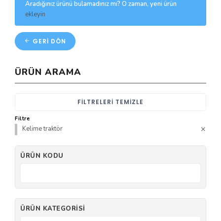
Aradığınız ürünü bulamadınız mı? O zaman, yeni ürün
ekleyin
GERI DÖN
ÜRÜN ARAMA
FILTRELERI TEMIZLE
Filtre
Kelime traktör
ÜRÜN KODU
ÜRÜN KATEGORISI