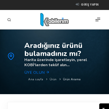
GIRIŞ YAPIN
Aradığınız ürünü
FIRMALAR
bulamadınız mı?
ÜRÜNLER
Harita üzerinde işaretleyin, yerel
KOBİ'lerden teklif alın...
NASIL ÇALIŞIR?
ÜYE OLUN
YARDIM
Ana sayfa
Ürün
Ürün Arama