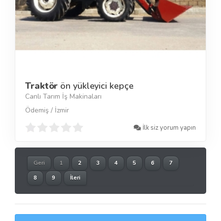
Traktör
ön yükleyici kepçe
Canlı Tarım İş Makinaları
Ödemiş / İzmir
İlk siz yorum yapın
Geri
1
2
3
4
5
6
7
8
9
İleri