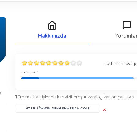
Hakkımızda
Yorumla
Lütfen firmaya p
Firma puanı
9
Tüm matbaa işleriniz.kartvizit broşür katalog karton çantav.s
HTTP://WWW.DENGEMATBAA.COM