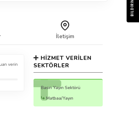
BILDIRIM
r
İletişim
HIZMET VERILEN
uan verin
SEKTÖRLER
Basın Yayın Sektörü
Matbaa/Yayın