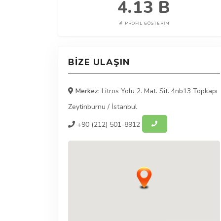
4.13 B
PROFIL GÖSTERIM
BIZE ULAŞIN
Merkez:
Litros Yolu 2. Mat. Sit. 4nb13 Topkapı
Zeytinburnu
/
İstanbul
+90
(212) 501-8912