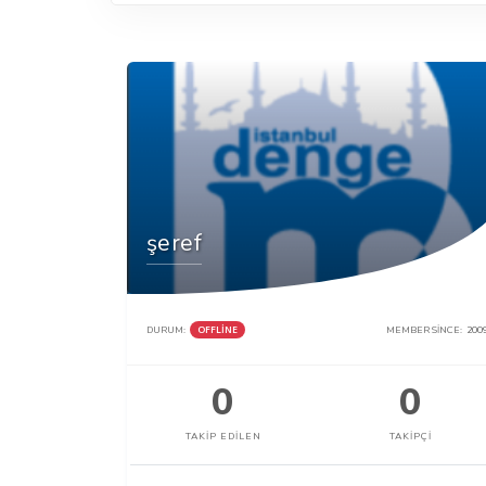
şeref
DURUM:
OFFLINE
MEMBER SINCE:
200
0
0
TAKIP EDILEN
TAKIPÇI