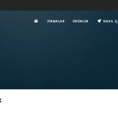
FIRMALAR
ÜRÜNLER
NASIL Ç
k