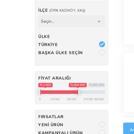
İLÇE
(ÖRN:KADIKÖY, KAŞ)
Seçin...
ÜLKE
TÜRKIYE
BAŞKA ÜLKE SEÇIN
FIYAT ARALIĞI
TL1 000
TL300 000
TL500 000
0
125 000
250 000
375 000
500 000
FIRSATLAR
YENI ÜRÜN
Ar
KAMPANYALI ÜRÜN