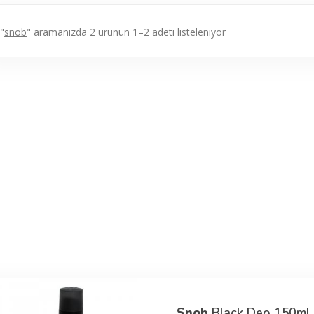
"
snob
" aramanızda 2 ürünün 1–2 adeti listeleniyor
Snob
Black Deo 150ml