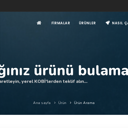
FIRMALAR
ÜRÜNLER
NASIL Ç
ğınız ürünü bulama
retleyin, yerel KOBİ'lerden teklif alın...
Ana sayfa
Ürün
Ürün Arama