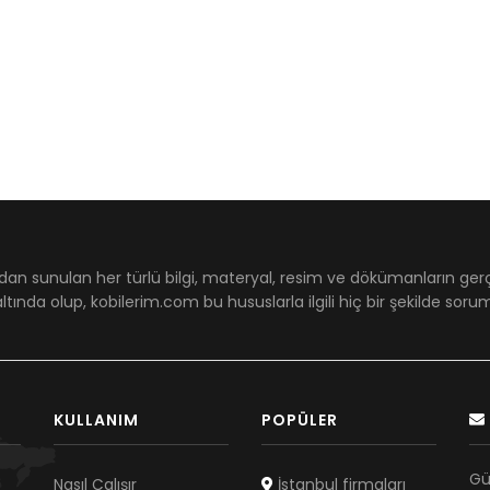
dan sunulan her türlü bilgi, materyal, resim ve dökümanların ger
ltında olup, kobilerim.com bu hususlarla ilgili hiç bir şekilde sor
KULLANIM
POPÜLER
Gü
Nasıl Çalışır
İstanbul firmaları