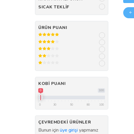
SICAK TEKLIF
ÜRÜN PUANI
KOBI PUANI
0
100
0
30
50
80
100
ÇEVREMDEKI ÜRÜNLER
Bunun için
üye girişi
yapmanız