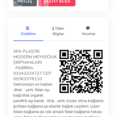
PAYLAŞ
ŞIKAYET BILDIR
Diğer
Özellikler
Bilgiler
Yorumlar
XPA PLASTİK
MODERN MEYVECİLİK
EKİPMANLARI
FABRİKA .
03242234727 CEP.
05363376110
Sektörünün en kaliteli
.ithal . yerli .fidan aşı
bağı.ithal organik
parafinli aşı bandı. ithal . yerli. bodur elma bağlama
ipi.fidan bağlama ipi.elastik bağcık ceşitleri. üzüm
fidanı bağlama ipi cok amaclı fidan bağlama tokası.