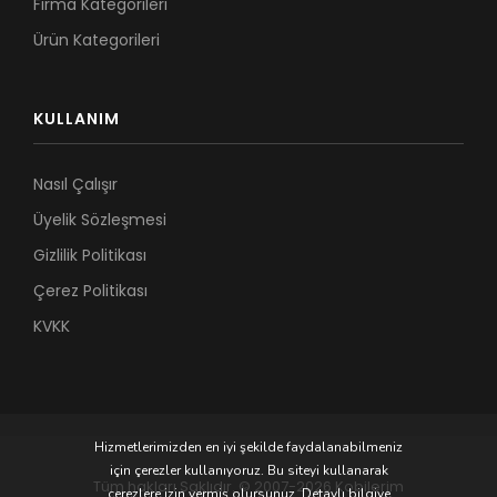
Firma Kategorileri
Ürün Kategorileri
KULLANIM
Nasıl Çalışır
Üyelik Sözleşmesi
Gizlilik Politikası
Çerez Politikası
KVKK
Hizmetlerimizden en iyi şekilde faydalanabilmeniz
için çerezler kullanıyoruz. Bu siteyi kullanarak
Tüm hakları Saklıdır. © 2007-2026 Kobilerim
çerezlere izin vermiş olursunuz. Detaylı bilgiye