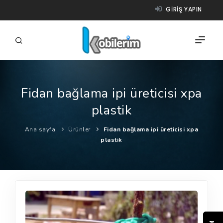
GIRIŞ YAPIN
Fidan bağlama ipi üreticisi xpa
FIRMALAR
plastik
ÜRÜNLER
Ana sayfa
Ürünler
Fidan bağlama ipi üreticisi xpa
NASIL ÇALIŞIR?
plastik
YARDIM