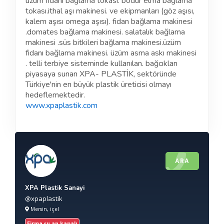
üzüm fidanı bağlama tokası. bodur elma bağlama
tokası.ithal aşı makinesi. ve ekipmanları (göz aşısı,
kalem aşısı omega aşısı). fidan bağlama makinesi
.domates bağlama makinesi. salatalık bağlama
makinesi .süs bitkileri bağlama makinesi.üzüm
fidanı bağlama makinesi. üzüm asma askı makinesi
. telli terbiye sisteminde kullanılan. bağcıkları
piyasaya sunan XPA- PLASTİK, sektöründe
Türkiye'nin en büyük plastik üreticisi olmayı
hedeflemektedir.
www.xpaplastik.com
ARA
XPA Plastik Sanayi
@xpaplastik
Mersin, içel
Firma şu an kapalı