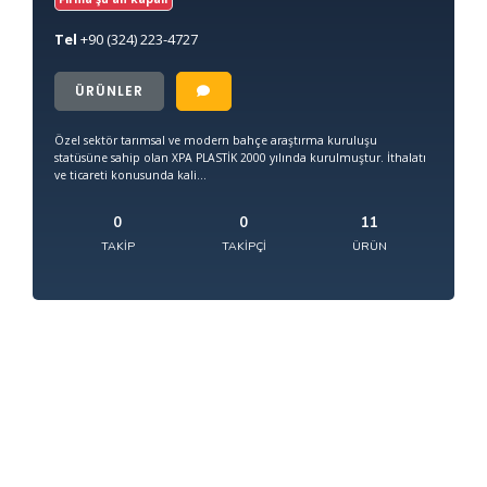
Tel
+90
(324) 223-4727
ÜRÜNLER
Özel sektör tarımsal ve modern bahçe araştırma kuruluşu
statüsüne sahip olan XPA PLASTİK 2000 yılında kurulmuştur. İthalatı
ve ticareti konusunda kali...
0
0
11
TAKIP
TAKIPÇI
ÜRÜN