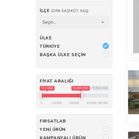
İLÇE
(ÖRN:KADIKÖY, KAŞ)
Seçin...
ÜLKE
TÜRKIYE
BAŞKA ÜLKE SEÇIN
FIYAT ARALIĞI
TL1 000
TL300 000
TL500 000
0
125 000
250 000
375 000
500 000
FIRSATLAR
YENI ÜRÜN
KAMPANYALI ÜRÜN