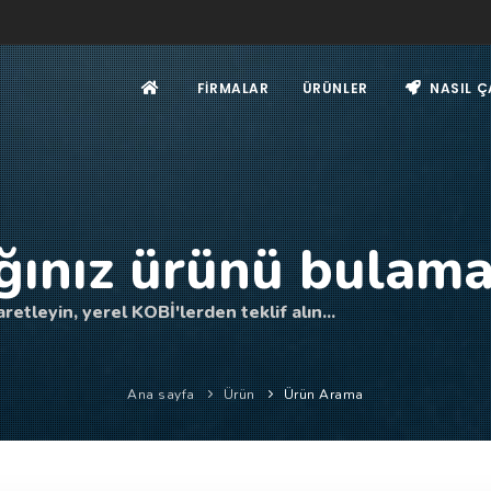
FIRMALAR
ÜRÜNLER
NASIL Ç
ğınız ürünü bulama
retleyin, yerel KOBİ'lerden teklif alın...
Ana sayfa
Ürün
Ürün Arama