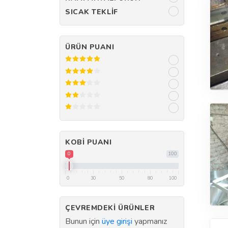
SICAK TEKLIF
ÜRÜN PUANI
KOBI PUANI
0
100
0
30
50
80
100
ÇEVREMDEKI ÜRÜNLER
Bunun için
üye girişi
yapmanız