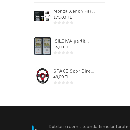
Monza Xenon Far...
175,00 TL
ISILSIVA perlit...
35,00 TL
SPACE Spor Dire...
49,00 TL
Kobilerim.com sitesinde firmalar tarafın