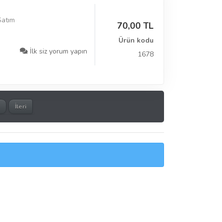
Satım
70,00 TL
Ürün kodu
İlk siz yorum yapın
1678
İleri