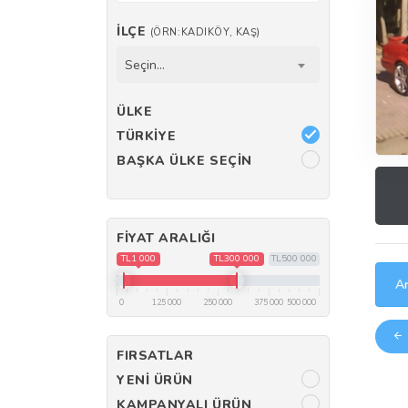
İLÇE
(ÖRN:KADIKÖY, KAŞ)
Seçin...
ÜLKE
TÜRKIYE
BAŞKA ÜLKE SEÇIN
FIYAT ARALIĞI
TL1 000
TL300 000
TL500 000
Ar
0
125 000
250 000
375 000
500 000
FIRSATLAR
YENI ÜRÜN
KAMPANYALI ÜRÜN