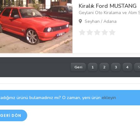
Kiralık Ford MUSTANG
Geylani Oto Kiralama ve Alım 
Seyhan / Adana
Geri
1
2
3
4
5
adığınız ürünü bulamadınız mı? O zaman, yeni ürün
ekleyin
GERI DÖN