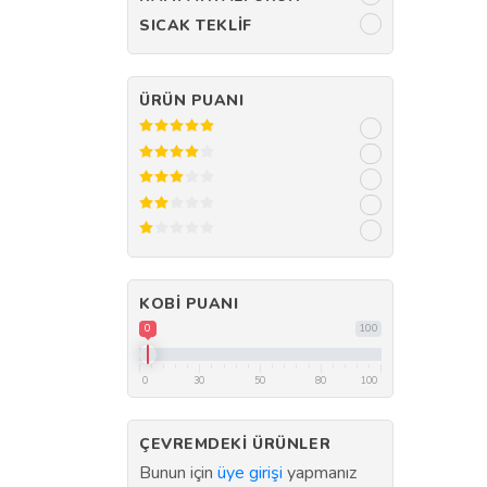
SICAK TEKLIF
ÜRÜN PUANI
KOBI PUANI
0
100
0
30
50
80
100
ÇEVREMDEKI ÜRÜNLER
Bunun için
üye girişi
yapmanız