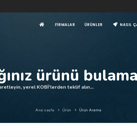
FIRMALAR
ÜRÜNLER
NASIL Ç
ğınız ürünü bulama
retleyin, yerel KOBİ'lerden teklif alın...
Ana sayfa
Ürün
Ürün Arama