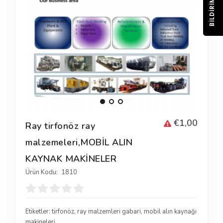
BILDIRIM
€1,00
Ray tirfonöz ray
malzemeleri,MOBİL ALIN
KAYNAK MAKİNELER
Ürün Kodu:
1810
Etiketler:
tirfonöz
,
ray malzemleri gabari
,
mobil alın kaynağı
makineleri