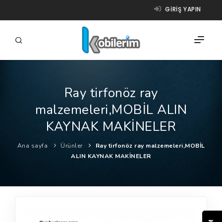
GIRIŞ YAPIN
Ray tirfonöz ray
FIRMALAR
malzemeleri,MOBİL ALIN
ÜRÜNLER
KAYNAK MAKİNELER
NASIL ÇALIŞIR?
Ana sayfa
Ürünler
Ray tirfonöz ray malzemeleri,MOBİL
ALIN KAYNAK MAKİNELER
YARDIM