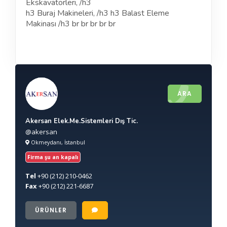
Ekskavatörleri, /h3
h3 Buraj Makineleri, /h3 h3 Balast Eleme
Makinası /h3 br br br br br
ARA
Akersan Elek.Me.Sistemleri Dış Tic.
@akersan
Okmeydanı, İstanbul
Firma şu an kapalı
Tel
+90
(212) 210-0462
Fax
+90
(212) 221-6687
ÜRÜNLER