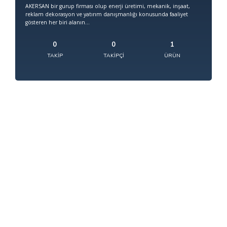
AKERSAN bir gurup firması olup enerji üretimi, mekanik, inşaat,
reklam dekorasyon ve yatırım danışmanlığı konusunda faaliyet
gösteren her biri alanın...
0
0
1
TAKIP
TAKIPÇI
ÜRÜN