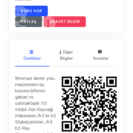
SORU SOR
PAYLAŞ
ŞIKAYET BILDIR
Diğer
Özellikler
Bilgiler
Yorumlar
firmmazı demir yolu
malzemelri,ray
kesme,tirfonöz
gabari vs
satmaktadır, h3
Mobil Alın Kaynağı
Makineleri /h3 br h3
Stabilizatörler, /h3
h3 Ray