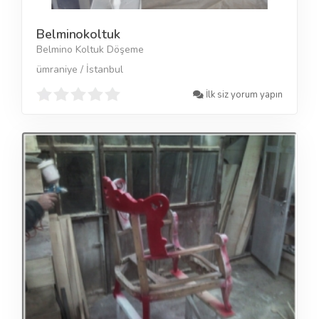
Belminokoltuk
Belmino Koltuk Döşeme
ümraniye / İstanbul
İlk siz yorum yapın