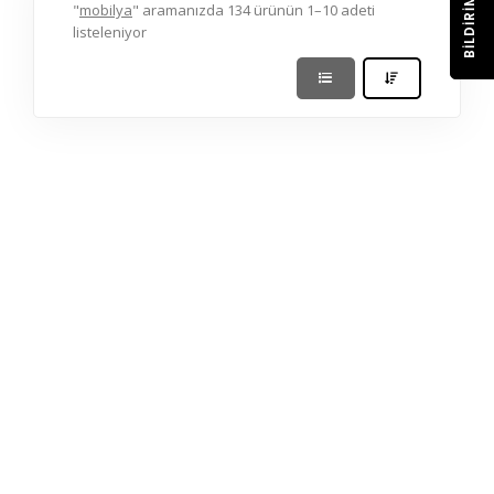
BILDIRIM
"
mobilya
" aramanızda 134 ürünün 1–10 adeti
listeleniyor