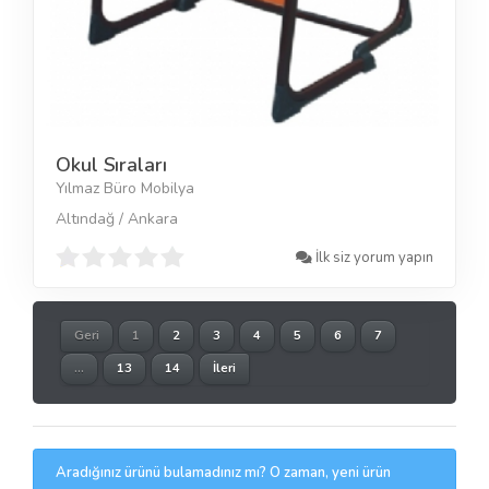
Okul Sıraları
Yılmaz Büro Mobilya
Altındağ / Ankara
İlk siz yorum yapın
Geri
1
2
3
4
5
6
7
...
13
14
İleri
Aradığınız ürünü bulamadınız mı? O zaman, yeni ürün