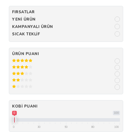
FIRSATLAR
YENI ÜRÜN
KAMPANYALI ÜRÜN
SICAK TEKLIF
ÜRÜN PUANI
KOBI PUANI
0
100
0
30
50
80
100