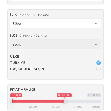
İL
(ÖRN:ANKARA, TRABZON)
İl Seçin
İLÇE
(ÖRN:KADIKÖY, KAŞ)
Seçin...
ÜLKE
TÜRKIYE
BAŞKA ÜLKE SEÇIN
FIYAT ARALIĞI
TL1 000
TL300 000
TL500 000
0
125 000
250 000
375 000
500 000