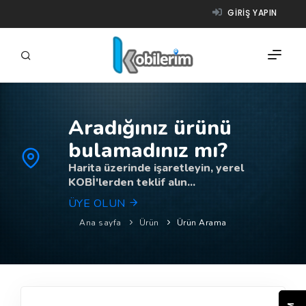
GIRIŞ YAPIN
Aradığınız ürünü
FIRMALAR
bulamadınız mı?
ÜRÜNLER
Harita üzerinde işaretleyin, yerel
KOBİ'lerden teklif alın...
NASIL ÇALIŞIR?
ÜYE OLUN
YARDIM
Ana sayfa
Ürün
Ürün Arama