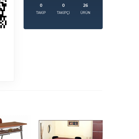
0
0
26
TAKIP
TAKIPÇI
ÜRÜN