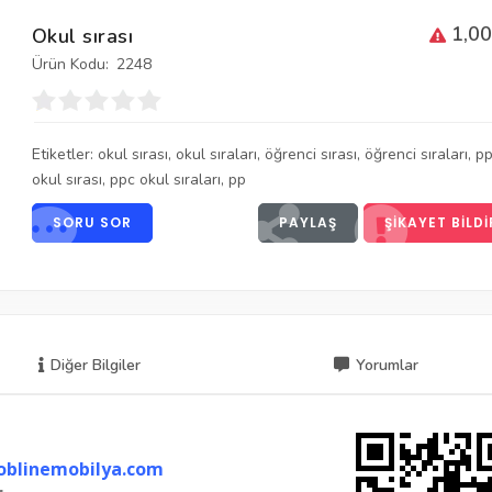
1,00
Okul sırası
Ürün Kodu:
2248
Etiketler:
okul sırası
,
okul sıraları
,
öğrenci sırası
,
öğrenci sıraları
,
p
okul sırası
,
ppc okul sıraları
,
pp
SORU SOR
PAYLAŞ
ŞIKAYET BILDI
Diğer Bilgiler
Yorumlar
blinemobilya.com