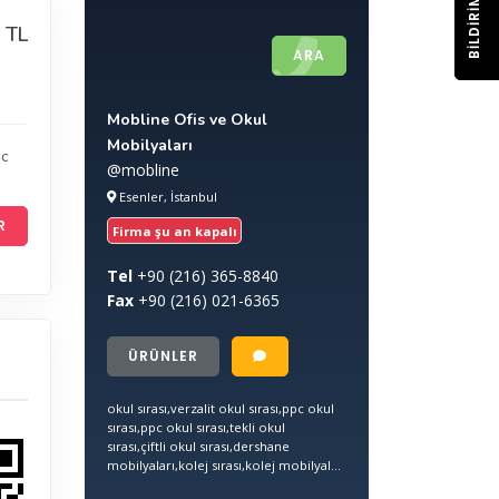
BILDIRIM
 TL
ARA
Mobline Ofis ve Okul
Mobilyaları
pc
@mobline
Esenler, İstanbul
R
Firma şu an kapalı
Tel
+90
(216) 365-8840
Fax
+90
(216) 021-6365
ÜRÜNLER
okul sırası,verzalit okul sırası,ppc okul
sırası,ppc okul sırası,tekli okul
sırası,çiftli okul sırası,dershane
mobilyaları,kolej sırası,kolej mobilyal...