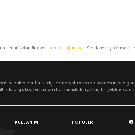
rün, ürünü satan firmanın
sorumluluğundadır
. Sorularınız için firma ile 
dan sunulan her türlü bilgi, materyal, resim ve dökümanların ger
ltında olup, kobilerim.com bu hususlarla ilgili hiç bir şekilde sor
KULLANIM
POPÜLER