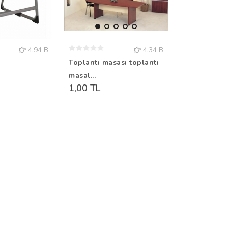
4.94 B
4.34 B
ı
Toplantı masası toplantı
Tekli okul sı
masal...
kişilik...
1,00 TL
1,00 TL