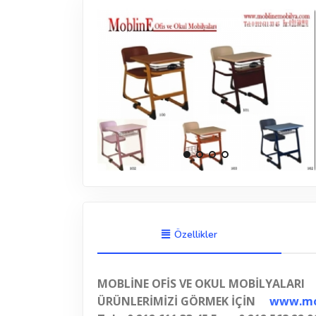
Özellikler
MOBLİNE OFİS VE OKUL MOBİLYALARI
ÜRÜNLERİMİZİ GÖRMEK İÇİN
www.mo