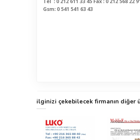
Tel
: 0 212 611 33 45 Fax : 0 212 568 22 9
Gsm: 0 541 541 63 43
ilginizi çekebilecek firmanın diğer ü