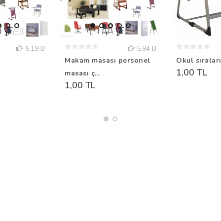
5.19 B
5.94 B
Makam masası personel
Okul sıralar
1,00 TL
masası ç...
1,00 TL