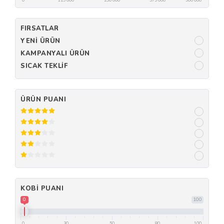
FIRSATLAR
YENI ÜRÜN
KAMPANYALI ÜRÜN
SICAK TEKLIF
ÜRÜN PUANI
KOBI PUANI
0
100
0
30
50
80
100