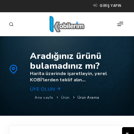
GIRIŞ YAPIN
Aradığınız ürünü
FIRMALAR
bulamadınız mı?
ÜRÜNLER
Harita üzerinde işaretleyin, yerel
KOBİ'lerden teklif alın...
NASIL ÇALIŞIR?
ÜYE OLUN
YARDIM
Ana sayfa
Ürün
Ürün Arama