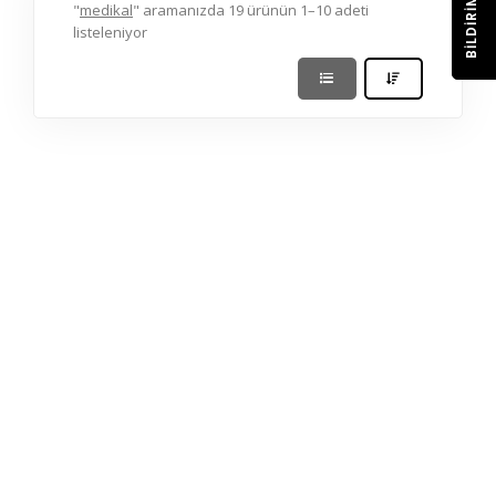
BILDIRIM
"
medikal
" aramanızda 19 ürünün 1–10 adeti
listeleniyor