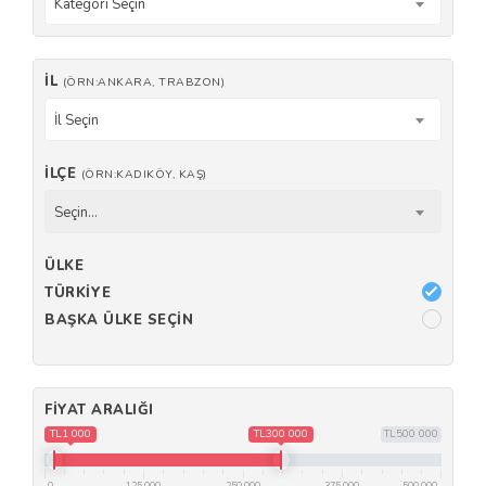
Kategori Seçin
İL
(ÖRN:ANKARA, TRABZON)
İl Seçin
İLÇE
(ÖRN:KADIKÖY, KAŞ)
Seçin...
ÜLKE
TÜRKIYE
BAŞKA ÜLKE SEÇIN
FIYAT ARALIĞI
TL1 000
TL300 000
TL500 000
0
125 000
250 000
375 000
500 000