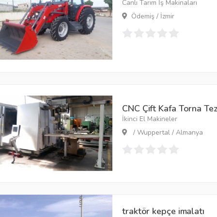
Canlı Tarım İş Makinaları
Ödemiş / İzmir
CNC Çift Kafa Torna Te
İkinci El Makineler
/ Wuppertal / Almanya
traktör kepçe imalatı