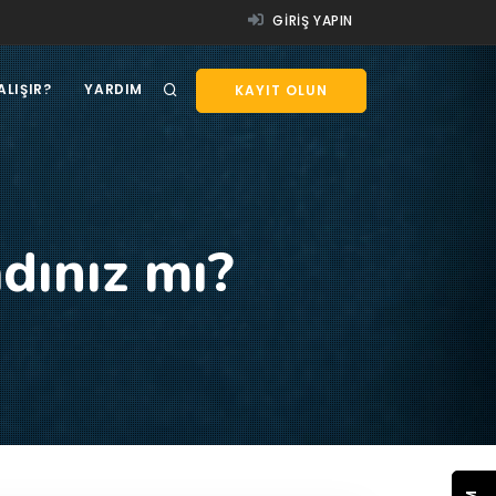
GIRIŞ YAPIN
ALIŞIR?
YARDIM
KAYIT OLUN
dınız mı?