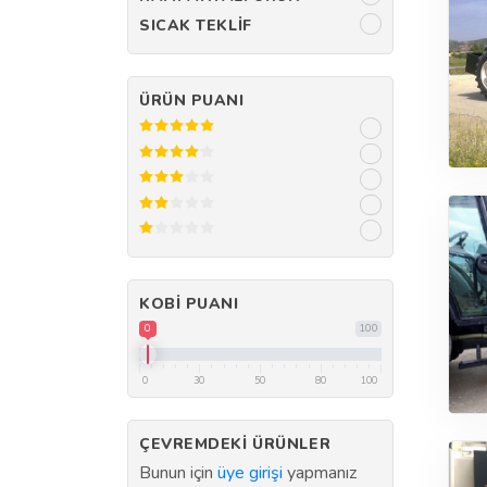
SICAK TEKLIF
ÜRÜN PUANI
KOBI PUANI
0
100
0
30
50
80
100
ÇEVREMDEKI ÜRÜNLER
Bunun için
üye girişi
yapmanız