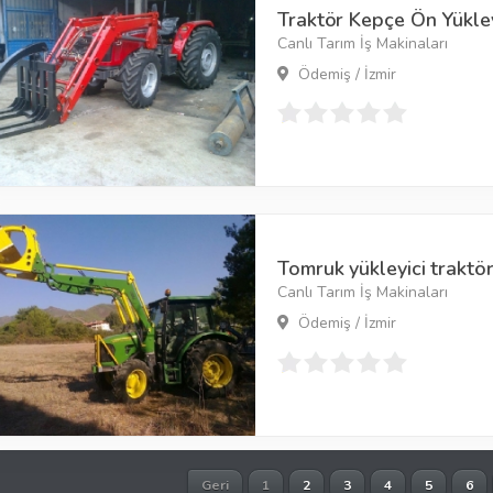
Traktör Kepçe Ön Yükley
Canlı Tarım İş Makinaları
Ödemiş / İzmir
Tomruk yükleyici traktör
Canlı Tarım İş Makinaları
Ödemiş / İzmir
Geri
1
2
3
4
5
6