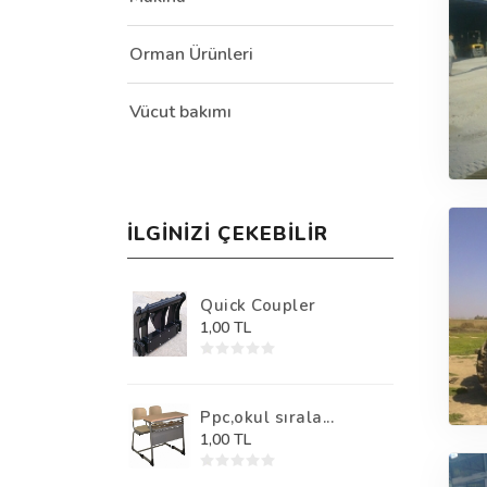
Orman Ürünleri
Vücut bakımı
İLGINIZI ÇEKEBILIR
Quick Coupler
1,00 TL
Ppc,okul sırala...
1,00 TL