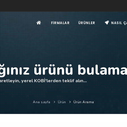
FIRMALAR
ÜRÜNLER
NASIL Ç
ğınız ürünü bulama
retleyin, yerel KOBİ'lerden teklif alın...
Ana sayfa
Ürün
Ürün Arama