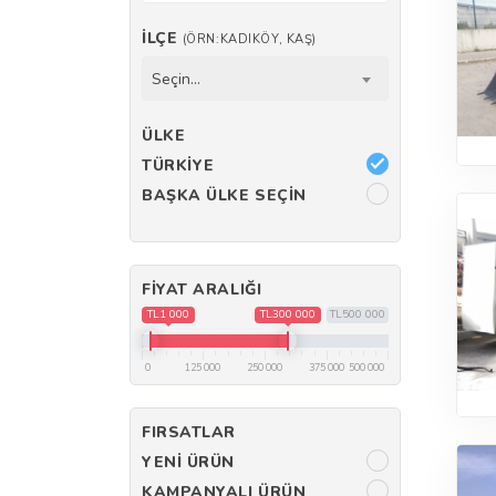
İLÇE
(ÖRN:KADIKÖY, KAŞ)
Seçin...
ÜLKE
TÜRKIYE
BAŞKA ÜLKE SEÇIN
FIYAT ARALIĞI
TL1 000
TL300 000
TL500 000
0
125 000
250 000
375 000
500 000
FIRSATLAR
YENI ÜRÜN
KAMPANYALI ÜRÜN