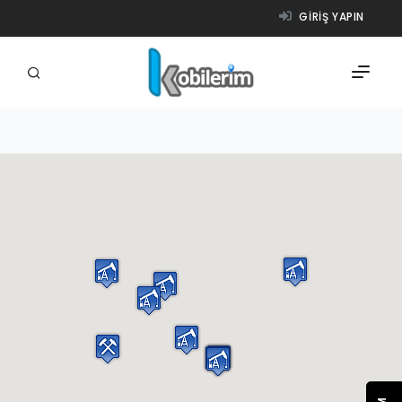
GIRIŞ YAPIN
FIRMALAR
ÜRÜNLER
NASIL ÇALIŞIR?
YARDIM