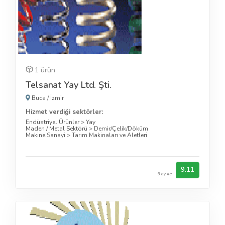
1 ürün
Telsanat Yay Ltd. Şti.
Buca
/
İzmir
Hizmet verdiği sektörler:
Endüstriyel Ürünler
>
Yay
Maden / Metal Sektörü
>
Demir/Çelik/Döküm
Makine Sanayi
>
Tarım Makinaları ve Aletleri
9.11
9 oy ile