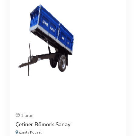
1 ürün
Çetiner Römork Sanayi
izmit
/
Kocaeli