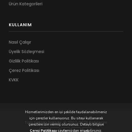
Ürün Kategorileri
KULLANIM
Nasıl Çalışır
Üyelik Sözleşmesi
Gizlilik Politikası
Çerez Politikası
KVKK
Hizmetlerimizden en iyi şekilde faydalanabilmeniz
için çerezler kullanıyoruz. Bu siteyi kullanarak
Tüm hakları Saklıdır. © 2007-2026 Kobilerim
çerezlere izin vermiş olursunuz. Detaylı bilgiye
Çerez Politikası
sayfamızdan erişebilirsiniz.