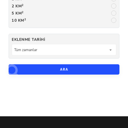
2
2 KM
2
5 KM
2
10 KM
EKLENME TARIHI
Tüm zamanlar
ARA