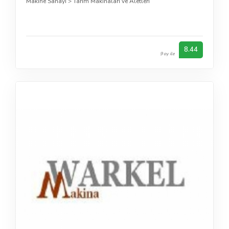
Makine Sanayi
>
Tarım Makinaları ve Aletleri
8.44
9 oy ile