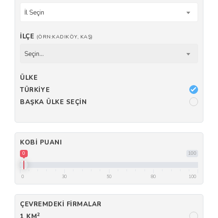
İl Seçin
İLÇE
(ÖRN:KADIKÖY, KAŞ)
Seçin...
ÜLKE
TÜRKIYE
BAŞKA ÜLKE SEÇIN
KOBI PUANI
0
100
0
30
50
80
100
ÇEVREMDEKI FIRMALAR
2
1 KM