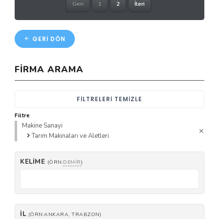
Geri
1
2
İleri
GERI DÖN
FIRMA ARAMA
FILTRELERI TEMIZLE
Filtre
Makine Sanayi
Tarım Makinaları ve Aletleri
KELIME
(ÖRN:
DEMIR
)
İL
(ÖRN:ANKARA, TRABZON)