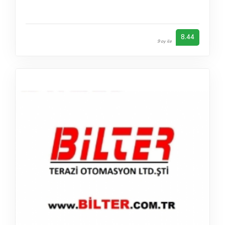
8.44
9 oy ile