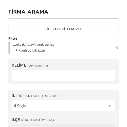
FIRMA ARAMA
FILTRELERI TEMIZLE
Filtre
Elektrik / Elektronik Sanayi
Kontrol Cihazları
KELIME
(ÖRN:
DEMIR
)
İL
(ÖRN:ANKARA, TRABZON)
İl Seçin
İLÇE
(ÖRN:KADIKÖY, KAŞ)