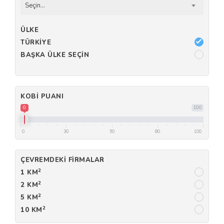
Seçin...
ÜLKE
TÜRKIYE
BAŞKA ÜLKE SEÇIN
KOBI PUANI
0
100
0
30
50
80
100
ÇEVREMDEKI FIRMALAR
2
1 KM
2
2 KM
2
5 KM
2
10 KM