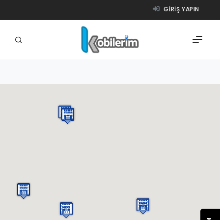
GIRIŞ YAPIN
FIRMALAR
ÜRÜNLER
NASIL ÇALIŞIR?
YARDIM