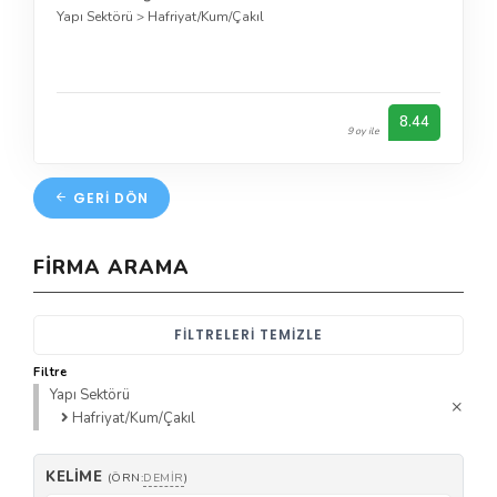
Yapı Sektörü
>
Hafriyat/Kum/Çakıl
8.44
9 oy ile
GERI DÖN
FIRMA ARAMA
FILTRELERI TEMIZLE
Filtre
Yapı Sektörü
Hafriyat/Kum/Çakıl
KELIME
(ÖRN:
DEMIR
)