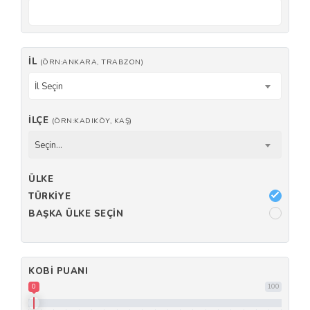
İL
(ÖRN:ANKARA, TRABZON)
İl Seçin
İLÇE
(ÖRN:KADIKÖY, KAŞ)
Seçin...
ÜLKE
TÜRKIYE
BAŞKA ÜLKE SEÇIN
KOBI PUANI
0
100