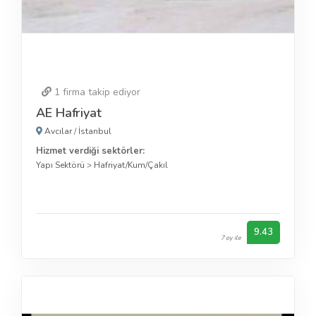
1
firma takip ediyor
AE Hafriyat
Avcılar
/
İstanbul
Hizmet verdiği sektörler:
Yapı Sektörü
>
Hafriyat/Kum/Çakıl
9.43
7 oy ile