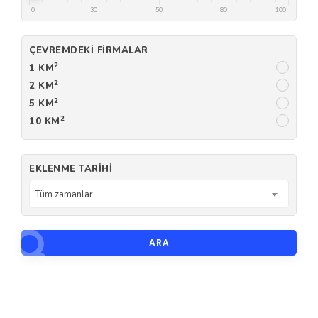
0
30
50
80
100
ÇEVREMDEKI FIRMALAR
2
1 KM
2
2 KM
2
5 KM
2
10 KM
EKLENME TARIHI
Tüm zamanlar
ARA