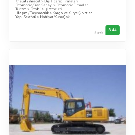
ithalat / ihracat
>
Dış Ticaret Firmaları
Otomotiv / Yan Sanayi
>
Otomotiv Firmaları
Turizm
>
Otobüs işletmeleri
Ulaşım / Taşımacılık
>
Kargo ve Kurye Şirketleri
Yapı Sektörü
>
Hafriyat/Kum/Çakıl
8.44
9 oy ile