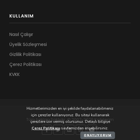
KULLANIM
Nasıl Çalışır
Üyelik Sözleşmesi
Gizlilik Politikası
Çerez Politikası
KVKK
Hizmetlerimizden en iyi şekilde faydalanabilmeniz
için çerezler kullanıyoruz. Bu siteyi kullanarak
Tüm hakları Saklıdır. © 2007-2026 Kobilerim
çerezlere izin vermiş olursunuz. Detaylı bilgiye
Çerez Politikası
sayfamızdan erişebilirsiniz.
ONAYLIYORUM