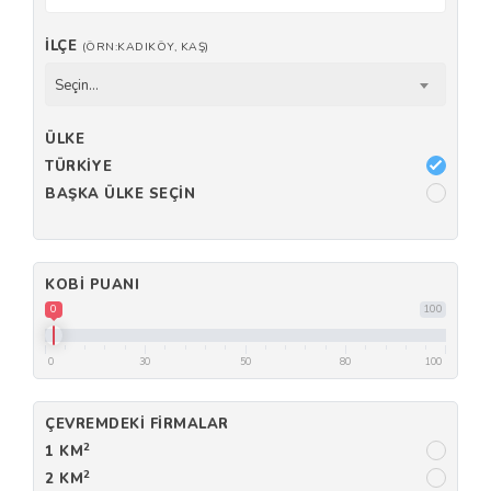
İLÇE
(ÖRN:KADIKÖY, KAŞ)
Seçin...
ÜLKE
TÜRKIYE
BAŞKA ÜLKE SEÇIN
KOBI PUANI
0
100
0
30
50
80
100
ÇEVREMDEKI FIRMALAR
2
1 KM
2
2 KM