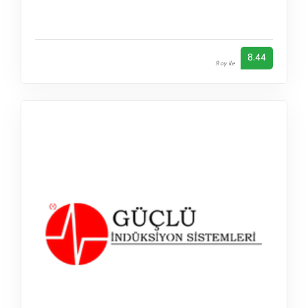
8.44
9 oy ile