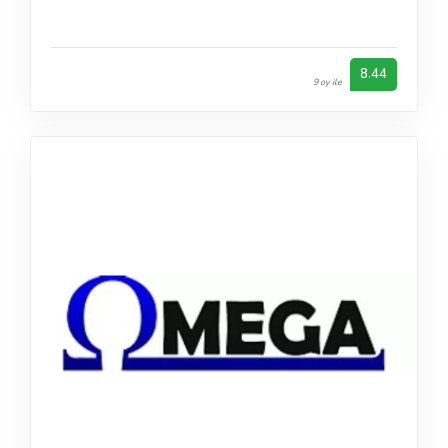
8.44
9 oy ile