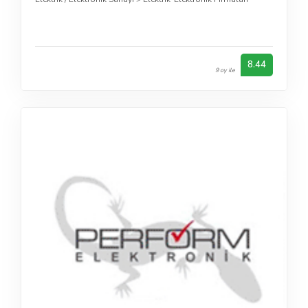
8.44
9 oy ile