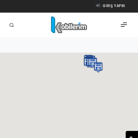
GIRIŞ YAPIN
FIRMALAR
ÜRÜNLER
NASIL ÇALIŞIR?
YARDIM