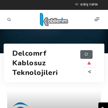
GIRIŞ YAPIN
FIRMALAR
Delcomrf
ÜRÜNLER
Kablosuz
NASIL ÇALIŞIR?
Teknolojileri
YARDIM