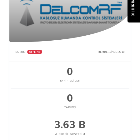
BILDIRIM
OFFLINE
DURUM:
MEMBER SINCE:
2010
0
TAKIP EDILEN
0
TAKIPÇI
3.63 B
PROFIL GÖSTERIM