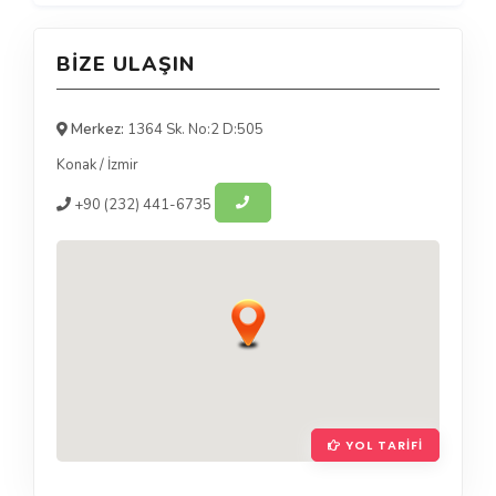
BIZE ULAŞIN
Merkez:
1364 Sk. No:2 D:505
Konak
/
İzmir
+90
(232) 441-6735
YOL TARIFI