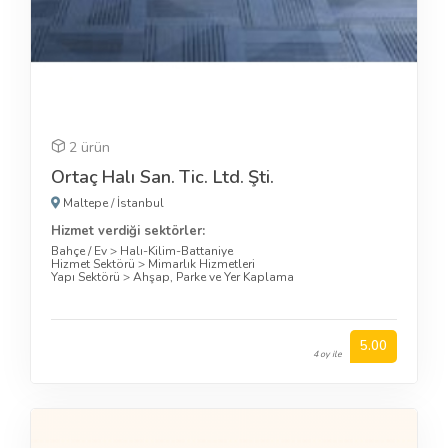
2 ürün
Ortaç Halı San. Tic. Ltd. Şti.
Maltepe
/
İstanbul
Hizmet verdiği sektörler:
Bahçe / Ev
>
Halı-Kilim-Battaniye
Hizmet Sektörü
>
Mimarlık Hizmetleri
Yapı Sektörü
>
Ahşap, Parke ve Yer Kaplama
5.00
4 oy ile