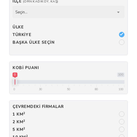
İLÇE
(ÖRN:KADIKÖY, KAŞ)
Seçin...
ÜLKE
TÜRKIYE
BAŞKA ÜLKE SEÇIN
KOBI PUANI
0
100
0
30
50
80
100
ÇEVREMDEKI FIRMALAR
2
1 KM
2
2 KM
2
5 KM
2