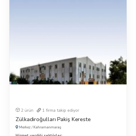
2 ürün
1
firma takip ediyor
Zülkadiroğulları Pakiş Kereste
Merkez
/
Kahramanmaraş
Hizmet verdiği sektörler: