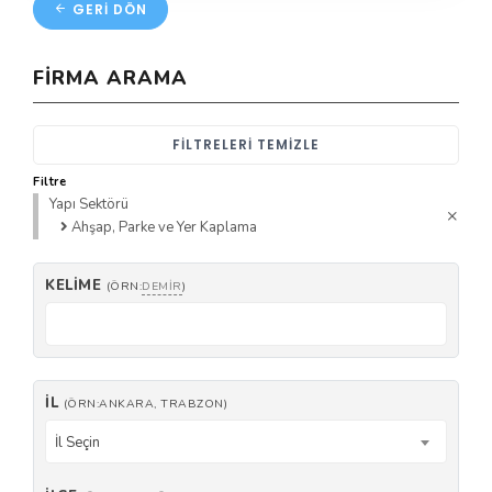
GERI DÖN
FIRMA ARAMA
FILTRELERI TEMIZLE
Filtre
Yapı Sektörü
Ahşap, Parke ve Yer Kaplama
KELIME
(ÖRN:
DEMIR
)
İL
(ÖRN:ANKARA, TRABZON)
İl Seçin