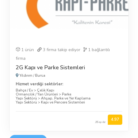
1 ürün
3
firma takip ediyor
1
bağlantılı
firma
2G Kapı ve Parke Sistemleri
Yıldırım
/
Bursa
Hizmet verdiği sektörler:
Bahçe / Ev
>
Çelik Kapı
Ormancılık / Yan Ürünleri
>
Parke
Yapı Sektörü
>
Ahşap, Parke ve Yer Kaplama
Yapı Sektörü
>
Kapı ve Pencere Sistemleri
4.97
35 oy ile