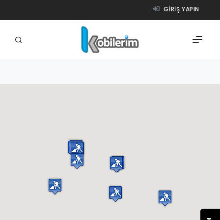
GIRIŞ YAPIN
FIRMALAR
ÜRÜNLER
NASIL ÇALIŞIR?
YARDIM