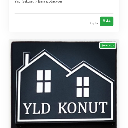
Yapı Sektörü
>
Bina izolasyon
8.44
9 oy ile
Şu an açık