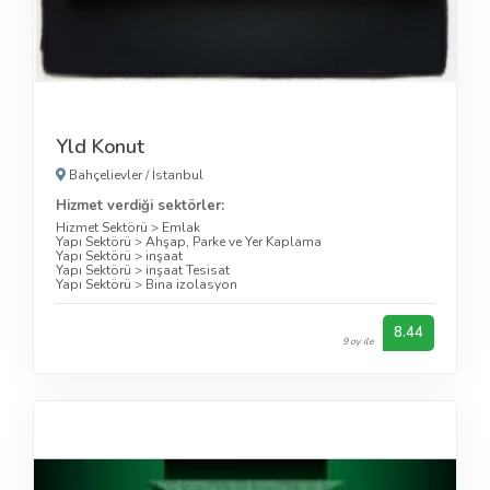
Yld Konut
Bahçelievler
/
İstanbul
Hizmet verdiği sektörler:
Hizmet Sektörü
>
Emlak
Yapı Sektörü
>
Ahşap, Parke ve Yer Kaplama
Yapı Sektörü
>
inşaat
Yapı Sektörü
>
inşaat Tesisat
Yapı Sektörü
>
Bina izolasyon
8.44
9 oy ile