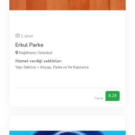
1 ürün
Erkul Parke
Kağıthane
/
İstanbul
Hizmet verdiği sektörler:
Yapı Sektörü
>
Ahşap, Parke ve Yer Kaplama
8.29
7 oy ile