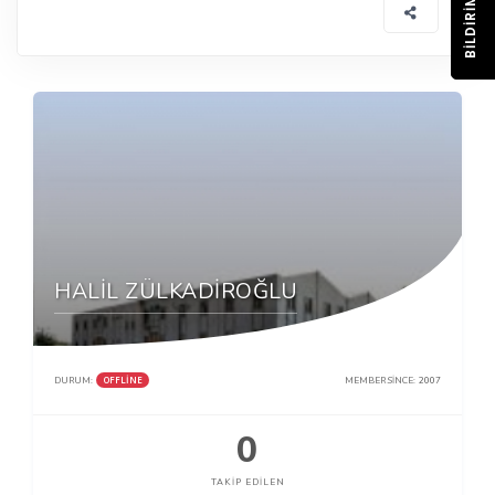
BILDIRIM
HALİL ZÜLKADİROĞLU
OFFLINE
DURUM:
MEMBER SINCE:
2007
0
TAKIP EDILEN