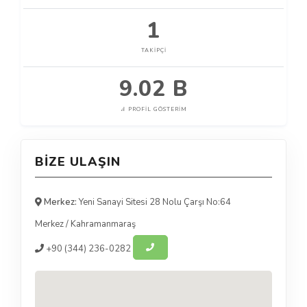
1
TAKIPÇI
9.02 B
PROFIL GÖSTERIM
BIZE ULAŞIN
Merkez:
Yeni Sanayi Sitesi 28 Nolu Çarşı No:64
Merkez
/
Kahramanmaraş
+90
(344) 236-0282