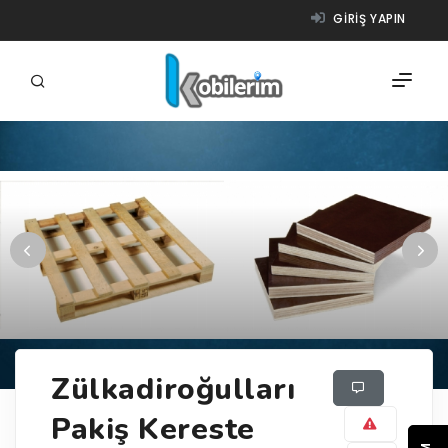
GIRIŞ YAPIN
FIRMALAR
ÜRÜNLER
NASIL ÇALIŞIR?
YARDIM
Zülkadiroğulları
Pakiş Kereste