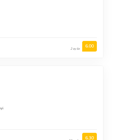
6.00
2 oy ile
yi
6.30