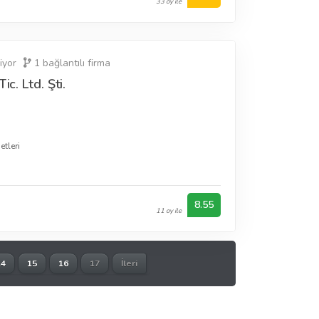
33 oy ile
iyor
1
bağlantılı firma
ic. Ltd. Şti.
tleri
8.55
11 oy ile
14
15
16
17
İleri