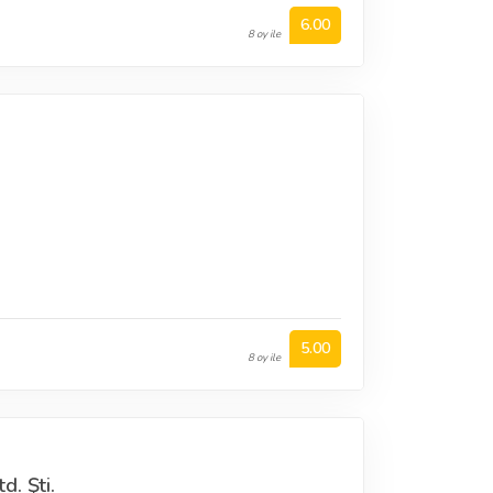
6.00
8 oy ile
5.00
8 oy ile
. Şti.