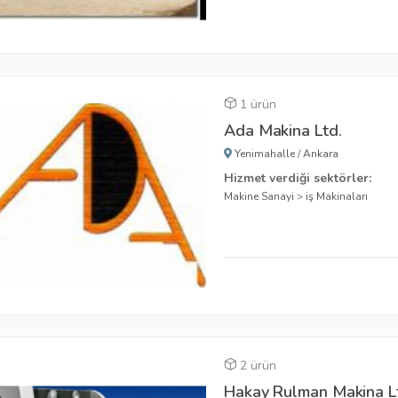
1 ürün
Ada Makina Ltd.
Yenimahalle
/
Ankara
Hizmet verdiği sektörler:
Makine Sanayi
>
iş Makinaları
2 ürün
Hakay Rulman Makina Ltd