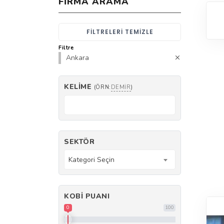
FIRMA ARAMA
FILTRELERI TEMIZLE
Filtre
Ankara
KELIME
(ÖRN:
DEMIR
)
SEKTÖR
Kategori Seçin
KOBI PUANI
0
100