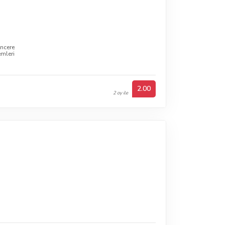
encere
emleri
2.00
2 oy ile