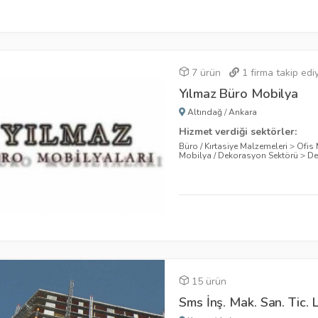
7 ürün
1
firma takip edi
Yılmaz Büro Mobilya
Altındağ
/
Ankara
Hizmet verdiği sektörler:
Büro / Kırtasiye Malzemeleri
>
Ofis 
Mobilya / Dekorasyon Sektörü
>
De
15 ürün
Sms İnş. Mak. San. Tic. L