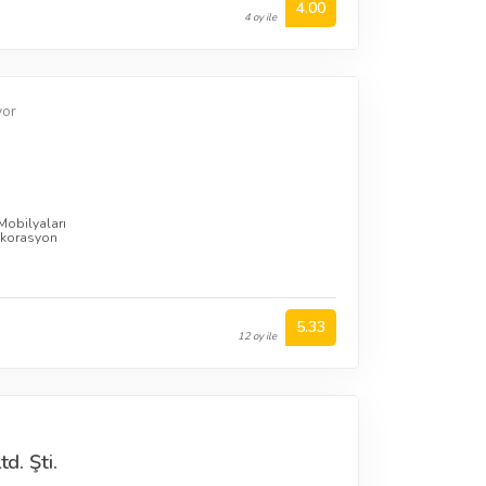
4.00
4 oy ile
yor
Mobilyaları
korasyon
5.33
12 oy ile
td. Şti.