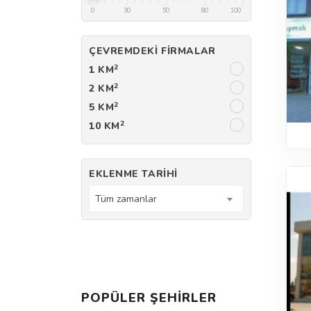
0
30
50
80
100
ÇEVREMDEKI FIRMALAR
2
1 KM
2
2 KM
2
5 KM
2
10 KM
EKLENME TARIHI
Tüm zamanlar
POPÜLER ŞEHIRLER