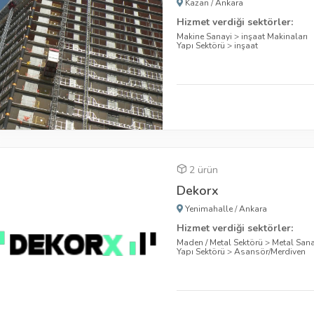
Kazan
/
Ankara
Hizmet verdiği sektörler:
Makine Sanayi
>
inşaat Makinaları
Yapı Sektörü
>
inşaat
2 ürün
Dekorx
Yenimahalle
/
Ankara
Hizmet verdiği sektörler:
Maden / Metal Sektörü
>
Metal Sana
Yapı Sektörü
>
Asansör/Merdiven