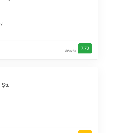
a
yi
7.73
59 oy ile
Şti.