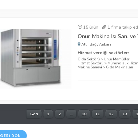
15 ürün
1
firma takip ed
Onur Makina Isı San. ve T
Altındağ
/
Ankara
Hizmet verdiği sektörler:
Gıda Sektörü
>
Unlu Mamüller
Hizmet Sektörü
>
Mühendislik Hizme
Makine Sanayi
>
Gıda Makinaları
Geri
1
2
...
10
11
12
13
GERI DÖN