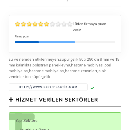
Lütfen firmaya puan
verin
Firma puanı
su ve nemden etkilenmeyen,süpürgelik,90 x 280 cm 8 mm ve 18
mm kalınlıkta polistren panel-levha,hastane mobilyası,otel
mobilyaları,hastane mobilyaları,hastane zeminleri,ıslak
zeminler için süpürgelik
HTTP://WWW.SEREFPLASTIK.COM
HIZMET VERILEN SEKTÖRLER
Yapı Sektörü