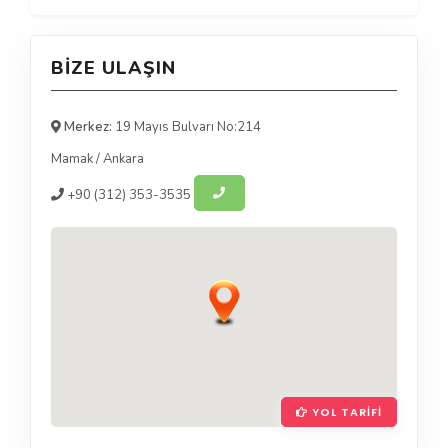
BIZE ULAŞIN
Merkez:
19 Mayıs Bulvarı No:214
Mamak
/
Ankara
+90
(312) 353-3535
YOL TARIFI