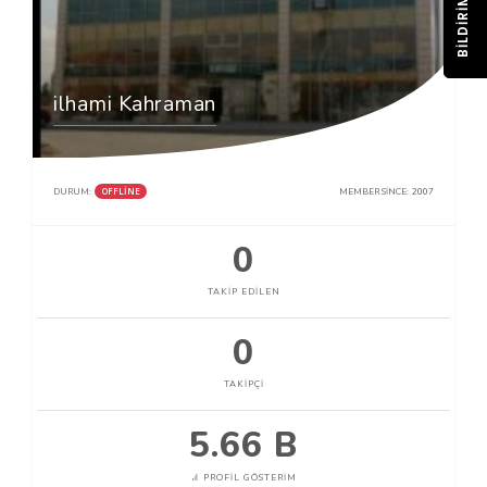
BILDIRIM
ilhami Kahraman
OFFLINE
DURUM:
MEMBER SINCE:
2007
0
TAKIP EDILEN
0
TAKIPÇI
5.66 B
PROFIL GÖSTERIM