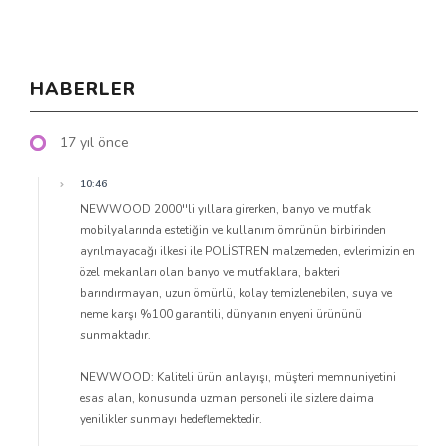
HABERLER
17 yıl önce
10:46
NEWWOOD 2000''li yıllara girerken, banyo ve mutfak
mobilyalarında estetiğin ve kullanım ömrünün birbirinden
ayrılmayacağı ilkesi ile POLİSTREN malzemeden, evlerimizin en
özel mekanları olan banyo ve mutfaklara, bakteri
barındırmayan, uzun ömürlü, kolay temizlenebilen, suya ve
neme karşı %100 garantili, dünyanın enyeni ürününü
sunmaktadır.
NEWWOOD: Kaliteli ürün anlayışı, müşteri memnuniyetini
esas alan, konusunda uzman personeli ile sizlere daima
yenilikler sunmayı hedeflemektedir.