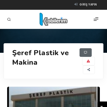
GIRIŞ YAPIN
FIRMALAR
Şeref Plastik ve
ÜRÜNLER
Makina
NASIL ÇALIŞIR?
YARDIM