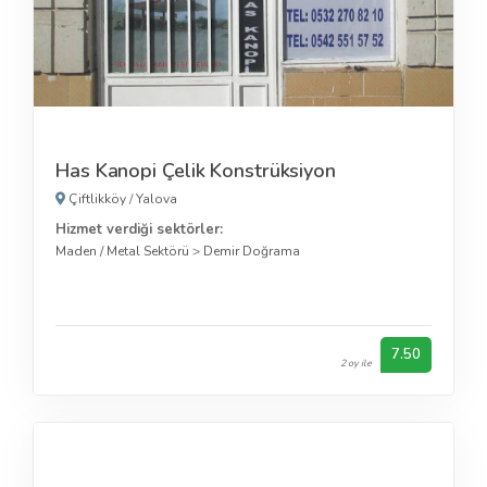
Has Kanopi Çelik Konstrüksiyon
Çiftlikköy
/
Yalova
Hizmet verdiği sektörler:
Maden / Metal Sektörü
>
Demir Doğrama
7.50
2 oy ile