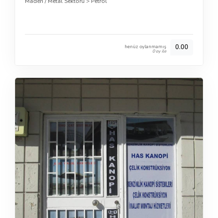
Maden / Metal Sektörü
>
Petrol
0.00
henüz oylanmamış
0 oy ile