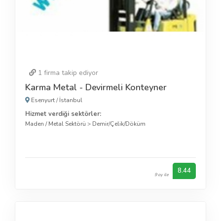
1
firma takip ediyor
Karma Metal - Devirmeli Konteyner
Esenyurt
/
İstanbul
Hizmet verdiği sektörler:
Maden / Metal Sektörü
>
Demir/Çelik/Döküm
8.44
9 oy ile