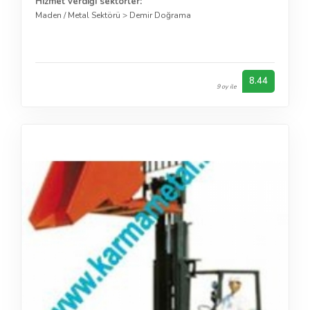
Hizmet verdiği sektörler:
Maden / Metal Sektörü
>
Demir Doğrama
8.44
9 oy ile