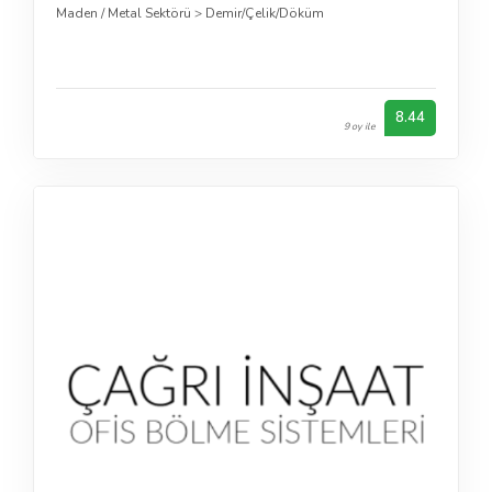
Maden / Metal Sektörü
>
Demir/Çelik/Döküm
8.44
9 oy ile