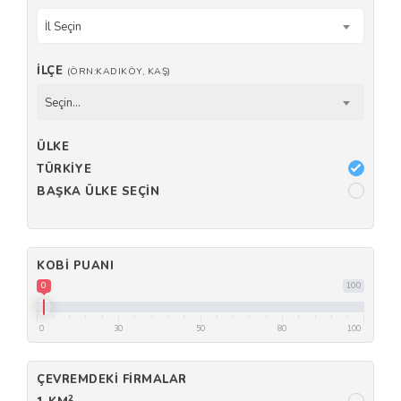
İl Seçin
İLÇE
(ÖRN:KADIKÖY, KAŞ)
Seçin...
ÜLKE
TÜRKIYE
BAŞKA ÜLKE SEÇIN
KOBI PUANI
0
100
0
30
50
80
100
ÇEVREMDEKI FIRMALAR
2