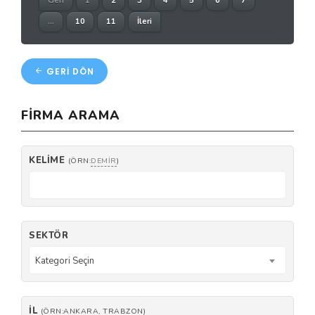
Geri
1
2
3
4
5
6
7
...
10
11
İleri
GERI DÖN
FIRMA ARAMA
KELIME
(ÖRN:
DEMIR
)
SEKTÖR
Kategori Seçin
İL
(ÖRN:ANKARA, TRABZON)