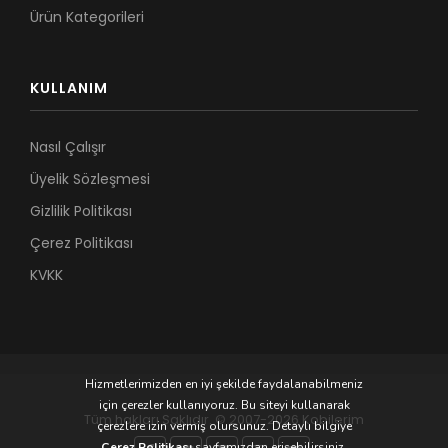
Ürün Kategorileri
KULLANIM
Nasıl Çalışır
Üyelik Sözleşmesi
Gizlilik Politikası
Çerez Politikası
KVKK
Hizmetlerimizden en iyi şekilde faydalanabilmeniz
için çerezler kullanıyoruz. Bu siteyi kullanarak
Tüm hakları Saklıdır. © 2007-2026 Kobilerim
çerezlere izin vermiş olursunuz. Detaylı bilgiye
Çerez Politikası
sayfamızdan erişebilirsiniz.