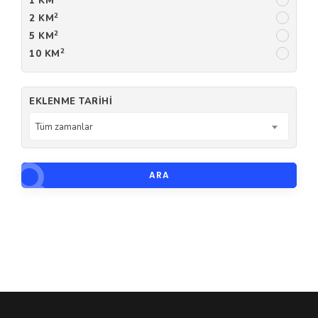
1 KM
2
2 KM
2
5 KM
2
10 KM
EKLENME TARIHI
Tüm zamanlar
ARA