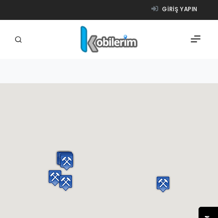
GIRIŞ YAPIN
FIRMALAR
ÜRÜNLER
NASIL ÇALIŞIR?
YARDIM