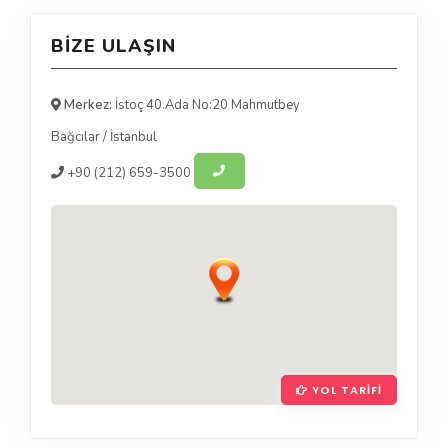
BIZE ULAŞIN
Merkez:
İstoç 40.Ada No:20 Mahmutbey
Bağcılar
/
İstanbul
+90
(212) 659-3500
YOL TARIFI