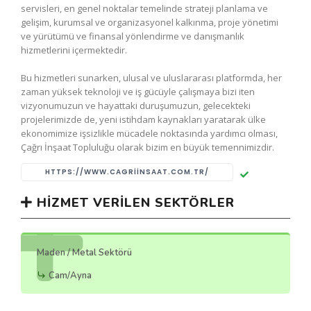
servisleri, en genel noktalar temelinde strateji planlama ve
gelişim, kurumsal ve organizasyonel kalkınma, proje yönetimi
ve yürütümü ve finansal yönlendirme ve danışmanlık
hizmetlerini içermektedir.
Bu hizmetleri sunarken, ulusal ve uluslararası platformda, her
zaman yüksek teknoloji ve iş gücüyle çalışmaya bizi iten
vizyonumuzun ve hayattaki duruşumuzun, gelecekteki
projelerimizde de, yeni istihdam kaynakları yaratarak ülke
ekonomimize işsizlikle mücadele noktasında yardımcı olması,
Çağrı İnşaat Topluluğu olarak bizim en büyük temennimizdir.
HTTPS://WWW.CAGRIINSAAT.COM.TR/
HIZMET VERILEN SEKTÖRLER
Maden / Metal Sektörü
Cam/Ayna