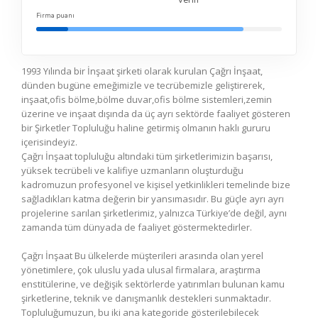
verin
Firma puanı
1993 Yılında bir İnşaat şirketi olarak kurulan Çağrı İnşaat,
dünden bugüne emeğimizle ve tecrübemizle geliştirerek,
inşaat,ofis bölme,bölme duvar,ofis bölme sistemleri,zemin
üzerine ve inşaat dışında da üç ayrı sektörde faaliyet gösteren
bir Şirketler Topluluğu haline getirmiş olmanın haklı gururu
içerisindeyiz.
Çağrı İnşaat topluluğu altındaki tüm şirketlerimizin başarısı,
yüksek tecrübeli ve kalifiye uzmanların oluşturduğu
kadromuzun profesyonel ve kişisel yetkinlikleri temelinde bize
sağladıkları katma değerin bir yansımasıdır. Bu güçle ayrı ayrı
projelerine sarılan şirketlerimiz, yalnızca Türkiye’de değil, aynı
zamanda tüm dünyada de faaliyet göstermektedirler.
Çağrı İnşaat Bu ülkelerde müşterileri arasında olan yerel
yönetimlere, çok uluslu yada ulusal firmalara, araştırma
enstitülerine, ve değişik sektörlerde yatırımları bulunan kamu
şirketlerine, teknik ve danışmanlık destekleri sunmaktadır.
Topluluğumuzun, bu iki ana kategoride gösterilebilecek