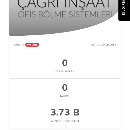
BILDIRIM
OFFLINE
DURUM:
MEMBER SINCE:
2015
0
TAKIP EDILEN
0
TAKIPÇI
3.73 B
PROFIL GÖSTERIM