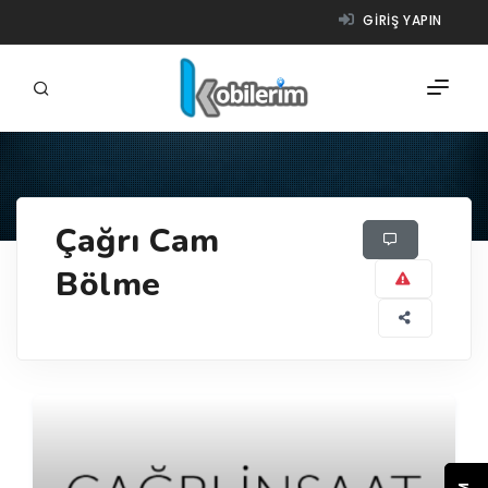
GIRIŞ YAPIN
FIRMALAR
Çağrı Cam
ÜRÜNLER
Bölme
NASIL ÇALIŞIR?
YARDIM