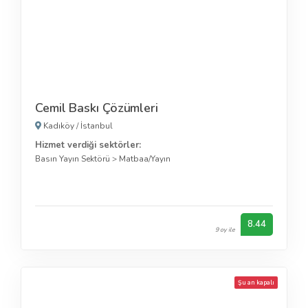
Cemil Baskı Çözümleri
Kadıköy
/
İstanbul
Hizmet verdiği sektörler:
Basın Yayın Sektörü
>
Matbaa/Yayın
8.44
9 oy ile
Şu an kapalı