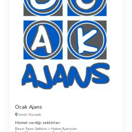
Ocak Ajans
İzmit
/
Kocaeli
Hizmet verdiği sektörler:
Basın Yayın Sektörü
>
Haber Ajansları