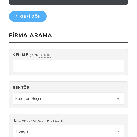
GERI DÖN
FIRMA ARAMA
KELIME
(ÖRN:
DEMIR
)
SEKTÖR
Kategori Seçin
İL
(ÖRN:ANKARA, TRABZON)
İl Seçin