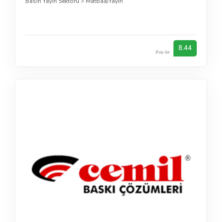
Basın Yayın Sektörü
>
Matbaa/Yayın
8.44
9 oy ile