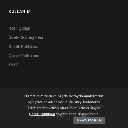
KULLANIM
Nasıl Çalışır
Üyelik Sözleşmesi
Gizlilik Politikası
Çerez Politikası
KVKK
Hizmetlerimizden en iyi şekilde faydalanabilmeniz
için çerezler kullanıyoruz. Bu siteyi kullanarak
Tüm hakları Saklıdır. © 2007-2026 Kobilerim
çerezlere izin vermiş olursunuz. Detaylı bilgiye
Çerez Politikası
sayfamızdan erişebilirsiniz.
ONAYLIYORUM