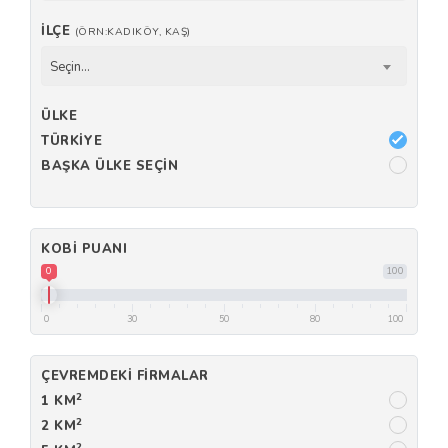
İLÇE
(ÖRN:KADIKÖY, KAŞ)
Seçin...
ÜLKE
TÜRKIYE
BAŞKA ÜLKE SEÇIN
KOBI PUANI
0
100
0
30
50
80
100
ÇEVREMDEKI FIRMALAR
2
1 KM
2
2 KM
2