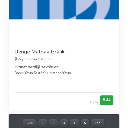
Denge Matbaa Grafik
Zeytinburnu
/
İstanbul
Hizmet verdiği sektörler:
Basın Yayın Sektörü
>
Matbaa/Yayın
8.44
9 oy ile
Geri
1
2
3
4
5
İleri