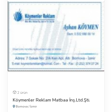
2 ürün
Köymenler Reklam Matbaa İnş.Ltd.Şti.
Bornova
/
İzmir