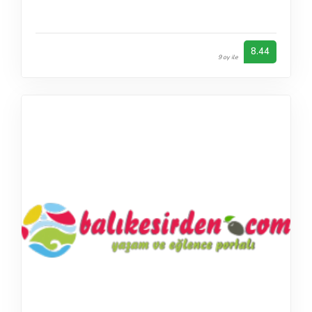
8.44
9 oy ile