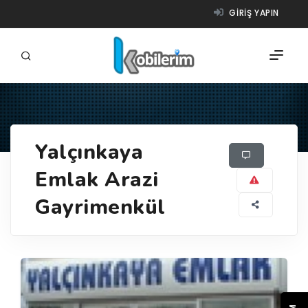
GIRIŞ YAPIN
FIRMALAR
Yalçınkaya
ÜRÜNLER
Emlak Arazi
NASIL ÇALIŞIR?
Gayrimenkül
YARDIM