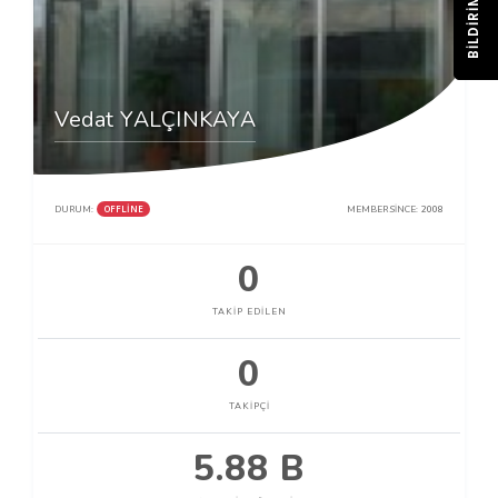
BILDIRIM
Vedat YALÇINKAYA
OFFLINE
DURUM:
MEMBER SINCE:
2008
0
TAKIP EDILEN
0
TAKIPÇI
5.88 B