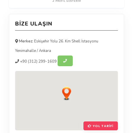
PROFIL GÖSTERIM
BIZE ULAŞIN
Merkez:
Eskişehir Yolu 26. Km Shell İstasyonu
Yenimahalle
/
Ankara
+90
(312) 299-1609
YOL TARIFI