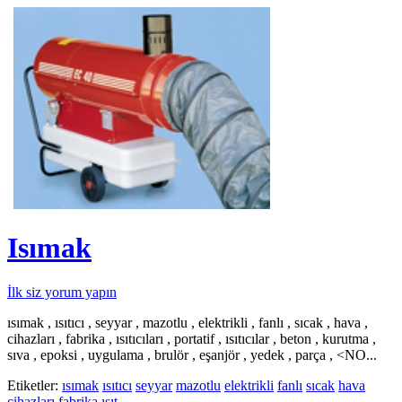
Isımak
İlk siz yorum yapın
ısımak , ısıtıcı , seyyar , mazotlu , elektrikli , fanlı , sıcak , hava ,
cihazları , fabrika , ısıtıcıları , portatif , ısıtıcılar , beton , kurutma ,
sıva , epoksi , uygulama , brulör , eşanjör , yedek , parça , <NO...
Etiketler:
ısımak
ısıtıcı
seyyar
mazotlu
elektrikli
fanlı
sıcak
hava
cihazları
fabrika
ısıt