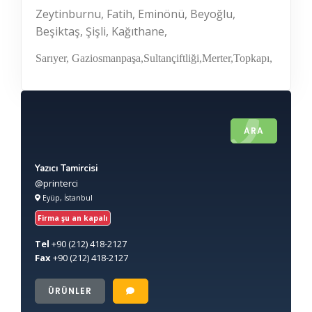
Zeytinburnu, Fatih, Eminönü, Beyoğlu,
Beşiktaş, Şişli, Kağıthane,
Sarıyer, Gaziosmanpaşa,
Sultançiftliği,Merter,Topkapı,
ARA
Yazıcı Tamircisi
@printerci
Eyüp, İstanbul
Firma şu an kapalı
Tel
+90
(212) 418-2127
Fax
+90
(212) 418-2127
ÜRÜNLER