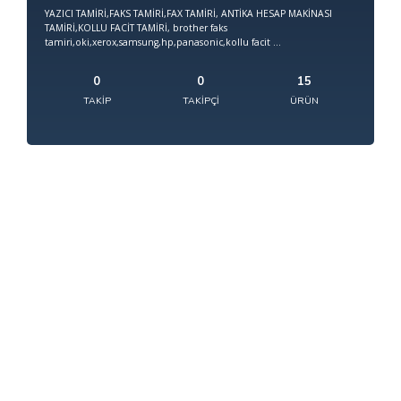
YAZICI TAMİRİ,FAKS TAMİRİ,FAX TAMİRİ, ANTİKA HESAP MAKİNASI
TAMİRİ,KOLLU FACİT TAMİRİ, brother faks
tamiri,oki,xerox,samsung,hp,panasonic,kollu facit ...
0
0
15
TAKIP
TAKIPÇI
ÜRÜN