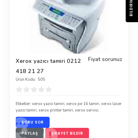
BILDIRIM
Fiyat sorunuz
Xerox yazıcı tamiri 0212
418 21 27
Ürün Kodu:
505
Etiketler:
xerox yazıcı tamiri
,
xerox pe 16 tamiri
,
xerox laser
yazıcı tamiri
,
xerox printer tamiri
,
xerox servisi
,
SORU SOR
PAYLAŞ
ŞIKAYET BILDIR