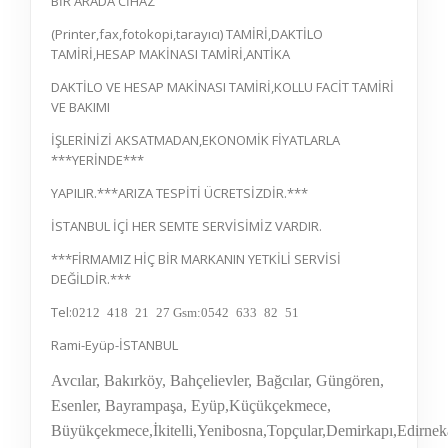
BİR ARADA CİHAZ
(Printer,fax,fotokopi,tarayıcı) TAMİRİ,DAKTİLO
TAMİRİ,HESAP MAKİNASI TAMİRİ,ANTİKA
DAKTİLO VE HESAP MAKİNASI TAMİRİ,KOLLU FACİT TAMİRİ
VE BAKIMI
İŞLERİNİZİ AKSATMADAN,EKONOMİK FİYATLARLA
***YERİNDE***
YAPILIR.***ARIZA TESPİTİ ÜCRETSİZDİR.***
İSTANBUL İÇİ HER SEMTE SERVİSİMİZ VARDIR.
***FİRMAMIZ HİÇ BİR MARKANIN YETKİLİ SERVİSİ
DEĞİLDİR.***
Tel:
0212 418 21 27
Gsm:0542 633 82 51
Rami-Eyüp-İSTANBUL
Avcılar, Bakırköy, Bahçelievler, Bağcılar, Güngören,
Esenler, Bayrampaşa, Eyüp,Küçükçekmece,
Büyükçekmece
,İkitelli,Yenibosna,Topçular,Demirkapı,Edirn