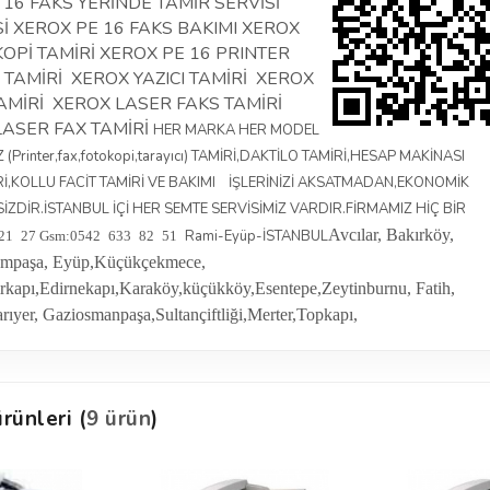
 16 FAKS YERİNDE TAMİR SERVİSİ
İ XEROX PE 16 FAKS BAKIMI XEROX
KOPİ TAMİRİ XEROX PE 16 PRINTER
 TAMİRİ XEROX YAZICI TAMİRİ XEROX
TAMİRİ XEROX LASER FAKS TAMİRİ
LASER FAX TAMİRİ
HER MARKA HER MODEL
(Printer,fax,fotokopi,tarayıcı) TAMİRİ,DAKTİLO TAMİRİ,HESAP MAKİNASI
Rİ,KOLLU FACİT TAMİRİ VE BAKIMI İŞLERİNİZİ AKSATMADAN,EKONOMİK
SİZDİR.İSTANBUL İÇİ HER SEMTE SERVİSİMİZ VARDIR.FİRMAMIZ HİÇ BİR
Avcılar, Bakırköy,
Rami-Eyüp-İSTANBUL
21 27
Gsm:0542 633 82 51
yrampaşa, Eyüp,Küçükçekmece,
mirkapı,Edirnekapı,Karaköy,küçükköy,Esentepe,
Zeytinburnu, Fatih,
arıyer, Gaziosmanpaşa,
Sultançiftliği,Merter,Topkapı,
rünleri (
9 ürün
)