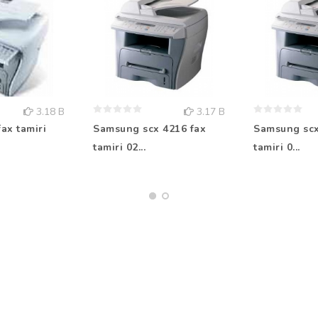
3.18 B
3.17 B
ax tamiri
Samsung scx 4216 fax
Samsung scx
tamiri 02...
tamiri 0...