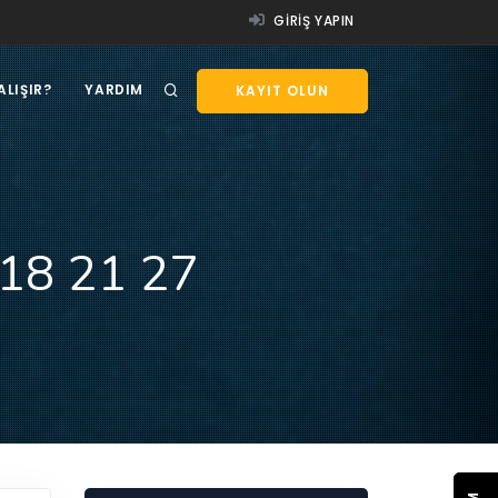
GIRIŞ YAPIN
ALIŞIR?
YARDIM
KAYIT OLUN
418 21 27