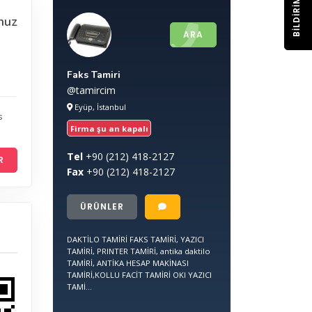
BILDIRIM
nuz
ARA
Faks Tamiri
@tamircim
Eyüp, İstanbul
s
Firma şu an kapalı
Tel
+90
(212) 418-2127
R
Fax
+90
(212) 418-2127
ÜRÜNLER
DAKTİLO TAMİRİ FAKS TAMİRİ, YAZICI
TAMİRİ, PRINTER TAMİRİ, antika daktilo
TAMİRİ, ANTİKA HESAP MAKİNASI
TAMİRİ,KOLLU FACİT TAMİRİ OKI YAZICI
TAMİ...