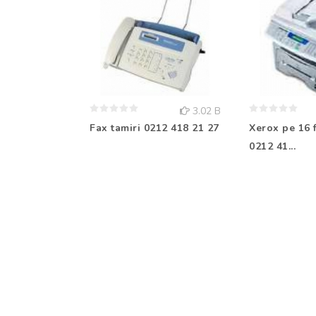
3.02 B
Fax tamiri 0212 418 21 27
Xerox pe 16 f
0212 41...