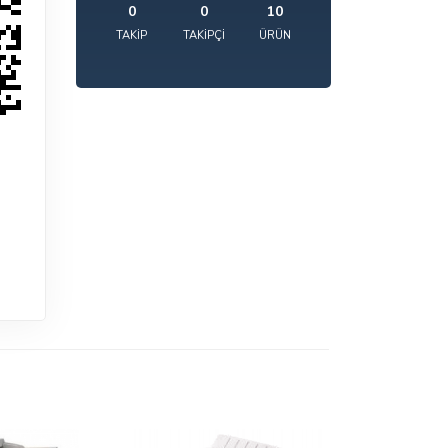
0
0
10
TAKIP
TAKIPÇI
ÜRÜN