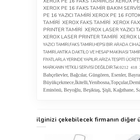
XEROX PE 16 FAKS TAMİRCİSİ XEROX PE
XEROX PE 16 FAKS TAMİR BAKIM SERVİS
PE 16 YAZICI TAMİRİ XEROX PE 16 FOTO
TAMİRİ XEROX FAKS TAMİRİ XEROX FAX
PRINTER TAMİRİ XEROX LASER YAZICI 
XEROX LASER PRINTER TAMİRİ XEROX 
YAZICI TAMİRİ,FAKS TAMİRİ,HEPSİ BİR ARADA CİHAZ 
TAMİRİ,ANTİKA DAKTİLO VE HESAP MAKİNASI TAMİ
FİYATLARLA YERİNDE YAPILIR.ARIZA TESPİTİ ÜCRET
MARKANIN YETKİLİ SERVİSİ DEĞİLDİR.Tel:
0212 418 
Bahçelievler, Bağcılar, Güngören, Esenler, Ba
Büyükçekmece
,İkitelli,Yenibosna,Topçular,De
Eminönü, Beyoğlu, Beşiktaş, Şişli, Kağıthane, S
ilginizi çekebilecek firmanın diğer ü