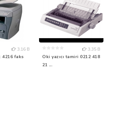
3.16 B
3.35 B
 4216 faks
Oki yazıcı tamiri 0212 418
Brother fax
21 ...
418 21...