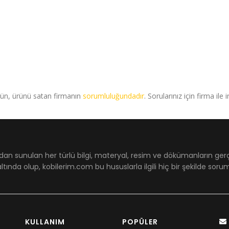
rün, ürünü satan firmanın
sorumluluğundadır
. Sorularınız için firma ile 
dan sunulan her türlü bilgi, materyal, resim ve dökümanların ger
ltında olup, kobilerim.com bu hususlarla ilgili hiç bir şekilde sor
KULLANIM
POPÜLER