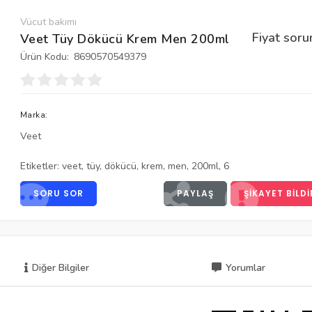
Vücut bakımı
Fiyat soru
Veet Tüy Dökücü Krem Men 200ml
Ürün Kodu:
8690570549379
Marka:
Veet
Etiketler:
veet
,
tüy
,
dökücü
,
krem
,
men
,
200ml
,
6
SORU SOR
PAYLAŞ
ŞIKAYET BILDI
Diğer Bilgiler
Yorumlar