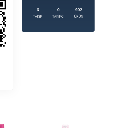
6
0
902
TAKIP
TAKIPÇI
ÜRÜN