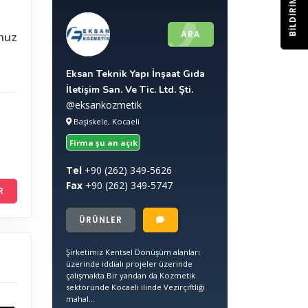
BILDIRIM
ARA
nuz
Eksan Teknik Yapı İnşaat Gıda
İletişim San. Ve Tic. Ltd. Şti.
@eksankozmetik
Başiskele, Kocaeli
Firma şu an açık
Tel
+90
(262) 349-5626
Fax
+90
(262) 349-5747
R
ÜRÜNLER
Şirketimiz Kentsel Dönüşüm alanları
üzerinde iddialı projeler üzerinde
çalışmakta Bir yandan da Kozmetik
sektöründe Kocaeli ilinde Vezirçiftliği
mahal...