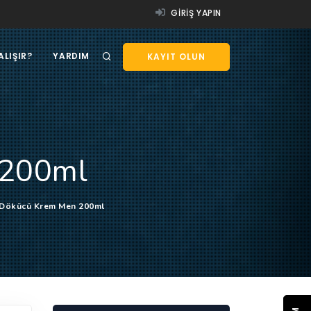
GIRIŞ YAPIN
ALIŞIR?
YARDIM
KAYIT OLUN
 200ml
 Dökücü Krem Men 200ml