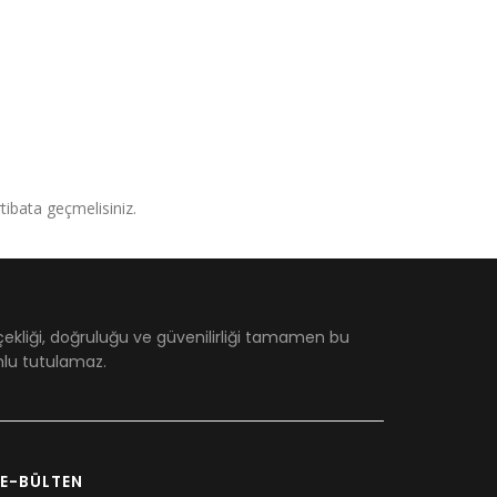
irtibata geçmelisiniz.
çekliği, doğruluğu ve güvenilirliği tamamen bu
umlu tutulamaz.
E-BÜLTEN