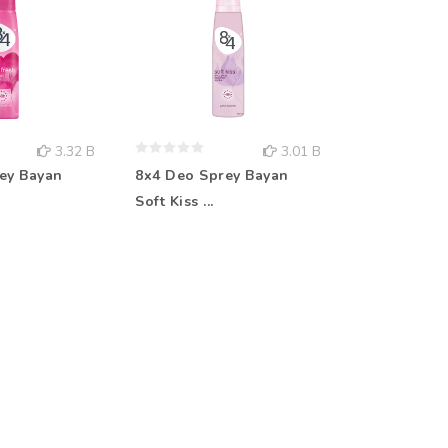
3.32 B
3.01 B
ey Bayan
8x4 Deo Sprey Bayan
Rebul Kolo
Soft Kiss ...
Aqua