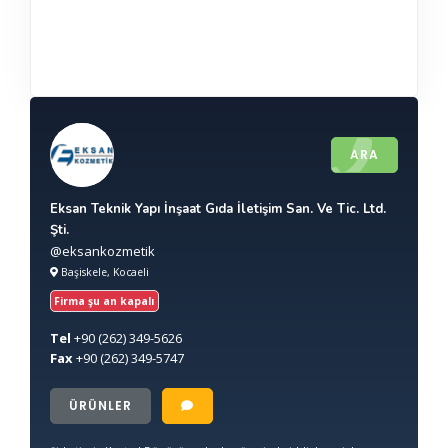
ARA
Eksan Teknik Yapı İnşaat Gıda İletişim San. Ve Tic. Ltd.
Şti.
@eksankozmetik
Başiskele, Kocaeli
Firma şu an kapalı
Tel
+90
(262) 349-5626
Fax
+90
(262) 349-5747
ÜRÜNLER