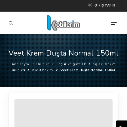
GIRIŞ YAPIN
Veet Krem Duşta Normal 150ml
FIRMALAR
Ana sayfa
Ürünler
Sağlık ve güzellik
Kişisel bakım
ÜRÜNLER
ürünleri
Vücut bakımı
Veet Krem Duşta Normal 150ml
NASIL ÇALIŞIR?
YARDIM