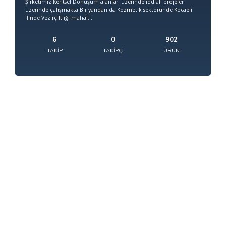
Şirketimiz Kentsel Dönüşüm alanları üzerinde iddialı projeler
üzerinde çalışmakta Bir yandan da Kozmetik sektöründe Kocaeli
ilinde Vezirçiftliği mahal...
6
0
902
TAKIP
TAKIPÇI
ÜRÜN