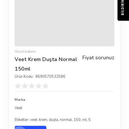
BILDIRIM
Vücut bakımı
Fiyat sorunuz
Veet Krem Duşta Normal
150ml
Ürün Kodu:
8690570532586
Marka:
Veet
Etiketler:
veet
,
krem
,
duşta
,
normal
,
150
,
ml
,
5