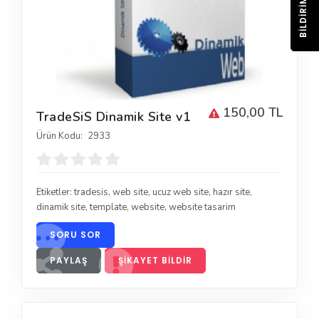
BILDIRIM
150,00 TL
TradeSiS Dinamik Site v1
Ürün Kodu:
2933
Etiketler:
tradesis
,
web site
,
ucuz web site
,
hazır site
,
dinamik site
,
template
,
website
,
website tasarim
SORU SOR
PAYLAŞ
ŞIKAYET BILDIR