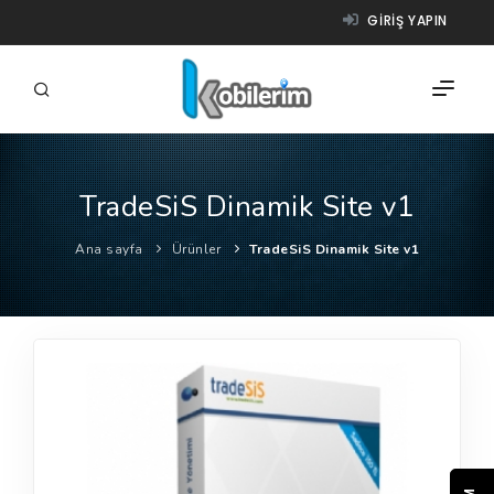
GIRIŞ YAPIN
TradeSiS Dinamik Site v1
FIRMALAR
Ana sayfa
Ürünler
TradeSiS Dinamik Site v1
ÜRÜNLER
NASIL ÇALIŞIR?
YARDIM