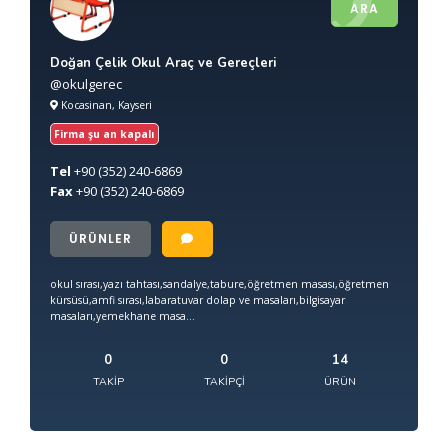
ARA
Doğan Çelik Okul Araç ve Gereçleri
@okulgerec
Kocasinan, Kayseri
Firma şu an kapalı
Tel
+90
(352) 240-6869
Fax
+90
(352) 240-6869
ÜRÜNLER
okul sırası,yazı tahtası,sandalye,tabure,öğretmen masası,öğretmen
kürsüsü,amfi sırası,labaratuvar dolap ve masaları,bilgisayar
masaları,yemekhane masa...
0
0
14
TAKIP
TAKIPÇI
ÜRÜN