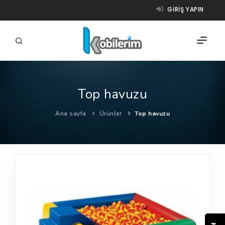
GIRIŞ YAPIN
Top havuzu
FIRMALAR
Ana sayfa
Ürünler
Top havuzu
ÜRÜNLER
NASIL ÇALIŞIR?
YARDIM