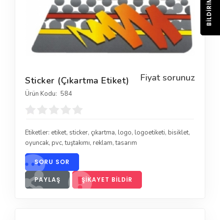
BILDIRIM
Fiyat sorunuz
Sticker (Çıkartma Etiket)
Ürün Kodu:
584
Etiketler:
etiket
,
sticker
,
çıkartma
,
logo
,
logoetiketi
,
bisiklet
,
oyuncak
,
pvc
,
tuştakımı
,
reklam
,
tasarım
SORU SOR
PAYLAŞ
ŞIKAYET BILDIR