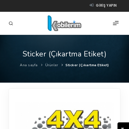
GIRIŞ YAPIN
Sticker (Çıkartma Etiket)
FIRMALAR
Ana sayfa
Ürünler
Sticker (Çıkartma Etiket)
ÜRÜNLER
NASIL ÇALIŞIR?
YARDIM