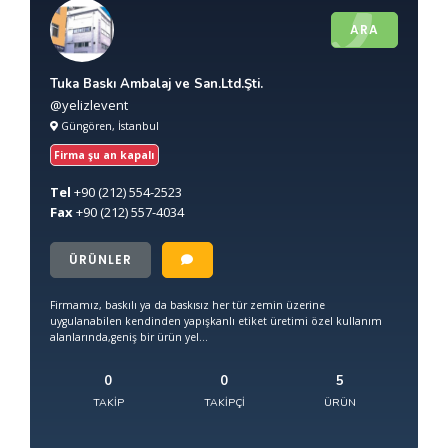
ARA
Tuka Baskı Ambalaj ve San.Ltd.Şti.
@yelizlevent
Güngören, İstanbul
Firma şu an kapalı
Tel
+90
(212) 554-2523
Fax
+90
(212) 557-4034
ÜRÜNLER
Firmamız, baskılı ya da baskısız her tür zemin üzerine
uygulanabilen kendinden yapışkanlı etiket üretimi özel kullanım
alanlarında,geniş bir ürün yel...
0
0
5
TAKIP
TAKIPÇI
ÜRÜN