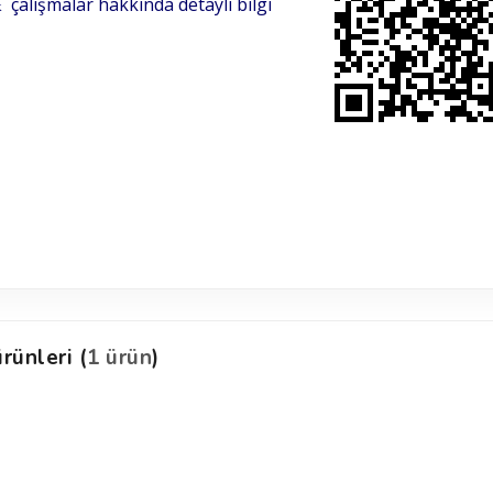
çalışmalar
hakkında detaylı bilgi
k
rünleri (
1 ürün
)