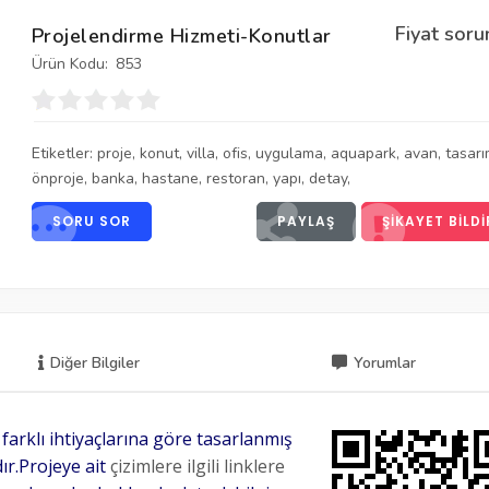
Fiyat soru
Projelendirme Hizmeti-Konutlar
Ürün Kodu:
853
Etiketler:
proje
,
konut
,
villa
,
ofis
,
uygulama
,
aquapark
,
avan
,
tasar
önproje
,
banka
,
hastane
,
restoran
,
yapı
,
detay
,
SORU SOR
PAYLAŞ
ŞIKAYET BILDI
Diğer Bilgiler
Yorumlar
arklı ihtiyaçlarına göre
tasarlanmış
ır.Projeye ait
çizimlere ilgili linklere