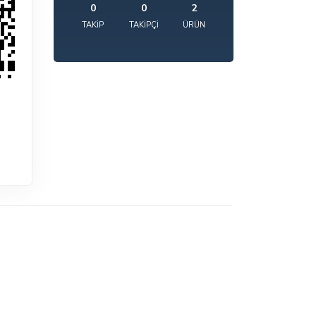
0
0
2
TAKIP
TAKIPÇI
ÜRÜN