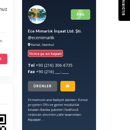
BILDIRIM
nuz
ARA
Ece Mimarlık İnşaat Ltd. Şti.
@ecemimarlik
ım
,
Kartal, İstanbul
Firma şu an kapalı
R
Tel
+90
(216) 306-6735
Fax
+90
(216) ___-____
ÜRÜNLER
Firmamızın ana faaliyet alanları: Konut
projeleri Ofis ve genel müdürlük
binaları Banka şubeleri Fastfood
restoran zincirleri,cafe tasarımları
Aquapar...