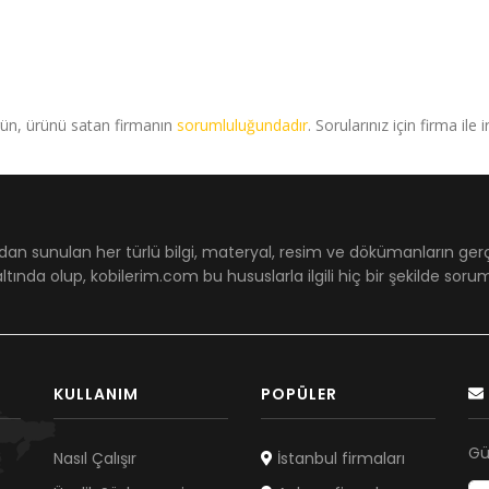
rün, ürünü satan firmanın
sorumluluğundadır
. Sorularınız için firma ile 
dan sunulan her türlü bilgi, materyal, resim ve dökümanların ger
ltında olup, kobilerim.com bu hususlarla ilgili hiç bir şekilde sor
KULLANIM
POPÜLER
Gü
Nasıl Çalışır
İstanbul firmaları