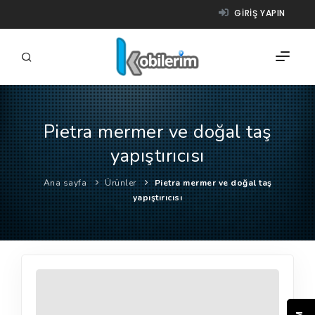
GIRIŞ YAPIN
Pietra mermer ve doğal taş
FIRMALAR
yapıştırıcısı
ÜRÜNLER
Ana sayfa
Ürünler
Pietra mermer ve doğal taş
NASIL ÇALIŞIR?
yapıştırıcısı
YARDIM