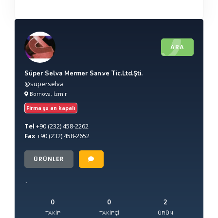
ARA
Süper Selva Mermer San.ve Tic.Ltd.Şti.
@superselva
Bornova, İzmir
Firma şu an kapalı
Tel
+90
(232) 458-2262
Fax
+90
(232) 458-2652
ÜRÜNLER
...
0
0
2
TAKIP
TAKIPÇI
ÜRÜN