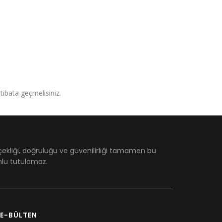
irtibata geçmelisiniz.
çekliği, doğruluğu ve güvenilirliği tamamen bu
umlu tutulamaz.
E-BÜLTEN