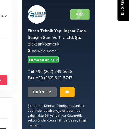
BILDIRIM
ARA
nuz
Eksan Teknik Yapı İnşaat Gıda
İletişim San. Ve Tic. Ltd. Şti.
@eksankozmetik
Başiskele, Kocaeli
Firma şu an açık
Tel
+90
(262) 349-5626
Fax
+90
(262) 349-5747
R
ÜRÜNLER
Şirketimiz Kentsel Dönüşüm alanları
üzerinde iddialı projeler üzerinde
çalışmakta Bir yandan da Kozmetik
sektöründe Kocaeli ilinde Vezirçiftliği
mahal...