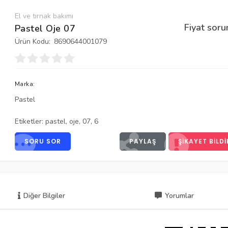
El ve tırnak bakımı
Fiyat soru
Pastel Oje 07
Ürün Kodu:
8690644001079
Marka:
Pastel
Etiketler:
pastel
,
oje
,
07
,
6
SORU SOR
PAYLAŞ
ŞIKAYET BILDI
Diğer Bilgiler
Yorumlar