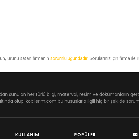
rün, ürünü satan firmanın
sorumluluğundadır
. Sorularınız için firma ile 
dan sunulan her türlü bilgi, materyal, resim ve dökümanların ger
ltında olup, kobilerim.com bu hususlarla ilgili hiç bir şekilde sor
KULLANIM
POPÜLER