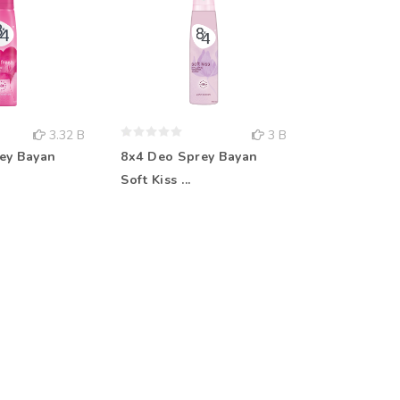
3.32 B
3 B
ey Bayan
8x4 Deo Sprey Bayan
Rebul Kolo
Soft Kiss ...
Aqua