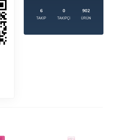
6
0
902
TAKIP
TAKIPÇI
ÜRÜN