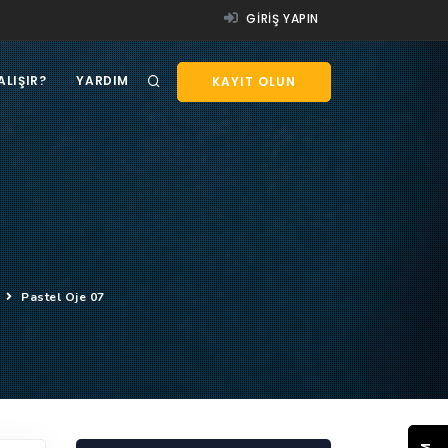
GIRIŞ YAPIN
ALIŞIR?
YARDIM
KAYIT OLUN
ı
Pastel Oje 07