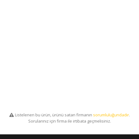
Listelenen bu ürün, ürünü satan firmanın
sorumluluğundadır
.
Sorularınız için firma ile irtibata geçmelisiniz.