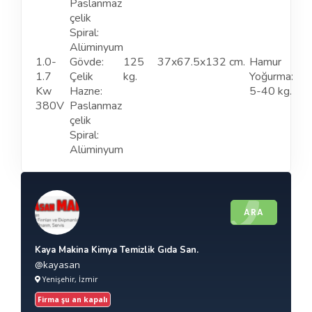
Paslanmaz
çelik
Spiral:
Alüminyum
1.0-
Gövde:
125
37x67.5x132 cm.
Hamur
1.7
Çelik
kg.
Yoğurma:
Kw
Hazne:
5-40 kg.
380V
Paslanmaz
çelik
Spiral:
Alüminyum
ARA
Kaya Makina Kimya Temizlik Gıda San.
@kayasan
Yenişehir, İzmir
Firma şu an kapalı