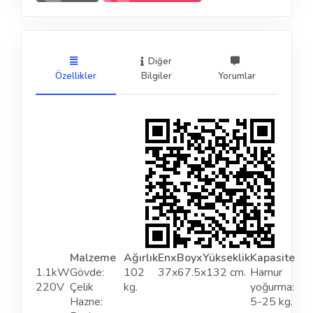
Diğer
Özellikler
Bilgiler
Yorumlar
Malzeme
Ağırlık
EnxBoyxYükseklik
Kapasite
1.1kW
Gövde:
102
37x67.5x132 cm.
Hamur
220V
Çelik
kg.
yoğurma:
Hazne:
5-25 kg.