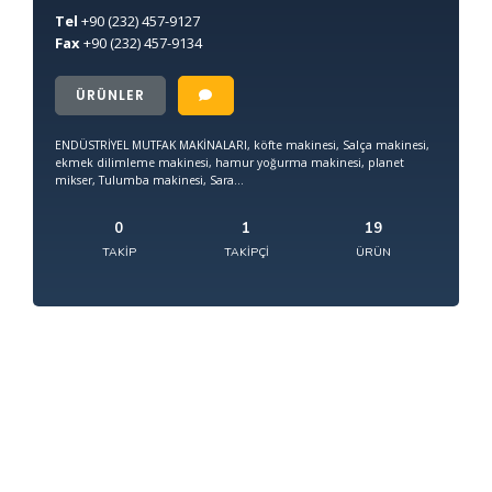
Tel
+90
(232) 457-9127
Fax
+90
(232) 457-9134
ÜRÜNLER
ENDÜSTRİYEL MUTFAK MAKİNALARI, köfte makinesi, Salça makinesi,
ekmek dilimleme makinesi, hamur yoğurma makinesi, planet
mikser, Tulumba makinesi, Sara...
0
1
19
TAKIP
TAKIPÇI
ÜRÜN