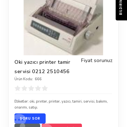
BILDIRIM
Fiyat sorunuz
Oki yazıcı printer tamir
servisi 0212 2510456
Ürün Kodu:
666
Etiketler:
oki
,
prınter
,
printer
,
yazıcı
,
tamiri
,
servisi
,
bakımı
,
onarımı
,
satışı.
SORU SOR