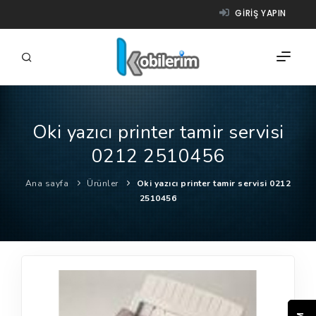
GIRIŞ YAPIN
Oki yazıcı printer tamir servisi
FIRMALAR
0212 2510456
ÜRÜNLER
Ana sayfa
Ürünler
Oki yazıcı printer tamir servisi 0212
NASIL ÇALIŞIR?
2510456
YARDIM