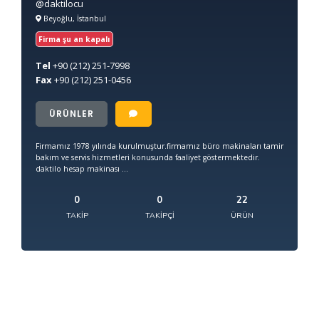
@daktilocu
Beyoğlu, İstanbul
Firma şu an kapalı
Tel
+90
(212) 251-7998
Fax
+90
(212) 251-0456
ÜRÜNLER
Firmamız 1978 yılında kurulmuştur.firmamız büro makinaları tamir
bakım ve servis hizmetleri konusunda faaliyet göstermektedir.
daktilo hesap makinası ...
0
0
22
TAKIP
TAKIPÇI
ÜRÜN