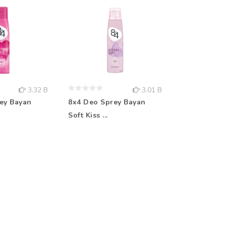
3.32 B
3.01 B
ey Bayan
8x4 Deo Sprey Bayan
Rebul Kolo
Soft Kiss ...
Aqua