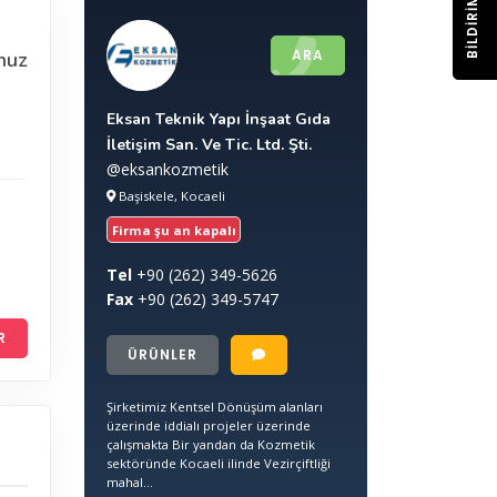
BILDIRIM
ARA
nuz
Eksan Teknik Yapı İnşaat Gıda
İletişim San. Ve Tic. Ltd. Şti.
@eksankozmetik
Başiskele, Kocaeli
Firma şu an kapalı
Tel
+90
(262) 349-5626
Fax
+90
(262) 349-5747
R
ÜRÜNLER
Şirketimiz Kentsel Dönüşüm alanları
üzerinde iddialı projeler üzerinde
çalışmakta Bir yandan da Kozmetik
sektöründe Kocaeli ilinde Vezirçiftliği
mahal...