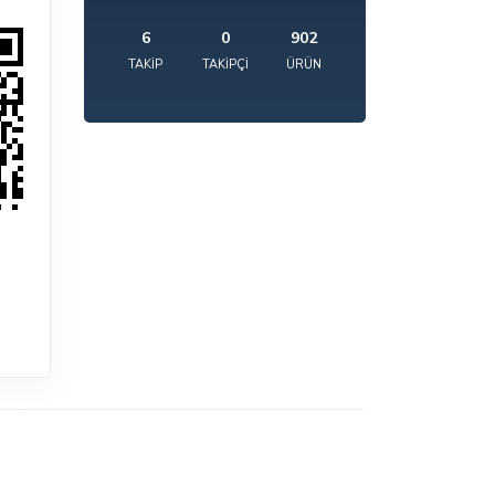
6
0
902
TAKIP
TAKIPÇI
ÜRÜN