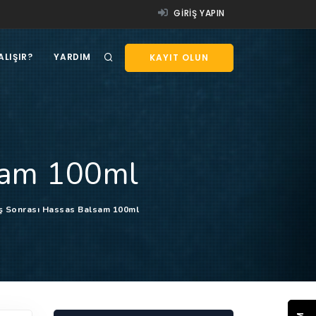
GIRIŞ YAPIN
ALIŞIR?
YARDIM
KAYIT OLUN
sam 100ml
aş Sonrası Hassas Balsam 100ml