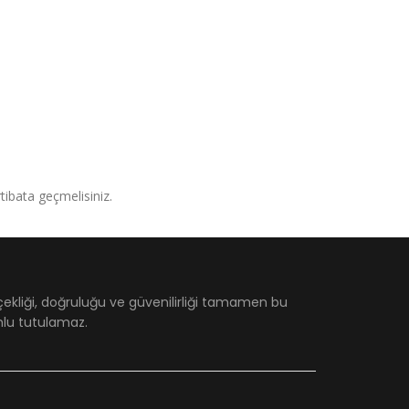
irtibata geçmelisiniz.
çekliği, doğruluğu ve güvenilirliği tamamen bu
umlu tutulamaz.