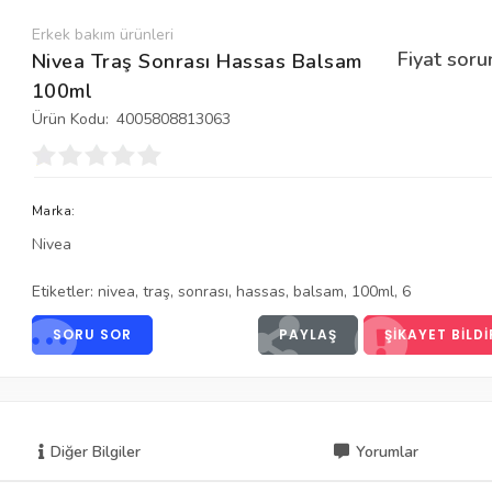
Erkek bakım ürünleri
Fiyat soru
Nivea Traş Sonrası Hassas Balsam
100ml
Ürün Kodu:
4005808813063
Marka:
Nivea
Etiketler:
nivea
,
traş
,
sonrası
,
hassas
,
balsam
,
100ml
,
6
SORU SOR
PAYLAŞ
ŞIKAYET BILDI
Diğer Bilgiler
Yorumlar