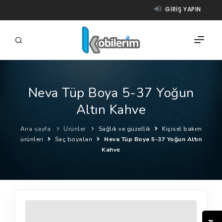
GIRIŞ YAPIN
Neva Tüp Boya 5-37 Yoğun
FIRMALAR
Altın Kahve
ÜRÜNLER
Ana sayfa
Ürünler
Sağlık ve güzellik
Kişisel bakım
NASIL ÇALIŞIR?
ürünleri
Saç boyaları
Neva Tüp Boya 5-37 Yoğun Altın
Kahve
YARDIM