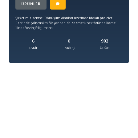
ÜRÜNLER
Şirketimiz Kentsel Dönüşüm alanları üzerinde iddialı projeler
üzerinde çalışmakta Bir yandan da Kozmetik sektöründe Kocaeli
ilinde Vezirçiftliği mahal...
6
0
902
TAKIP
TAKIPÇI
ÜRÜN