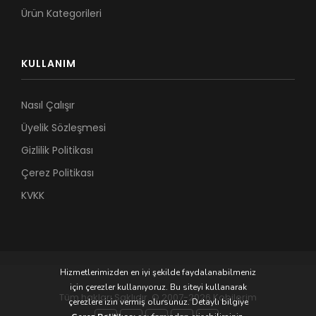
Ürün Kategorileri
KULLANIM
Nasıl Çalışır
Üyelik Sözleşmesi
Gizlilik Politikası
Çerez Politikası
KVKK
Hizmetlerimizden en iyi şekilde faydalanabilmeniz
için çerezler kullanıyoruz. Bu siteyi kullanarak
Tüm hakları Saklıdır. © 2007-2026 Kobilerim
çerezlere izin vermiş olursunuz. Detaylı bilgiye