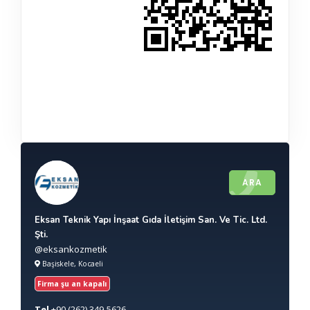
ARA
Eksan Teknik Yapı İnşaat Gıda İletişim San. Ve Tic. Ltd.
Şti.
@eksankozmetik
Başiskele, Kocaeli
Firma şu an kapalı
Tel
+90
(262) 349-5626