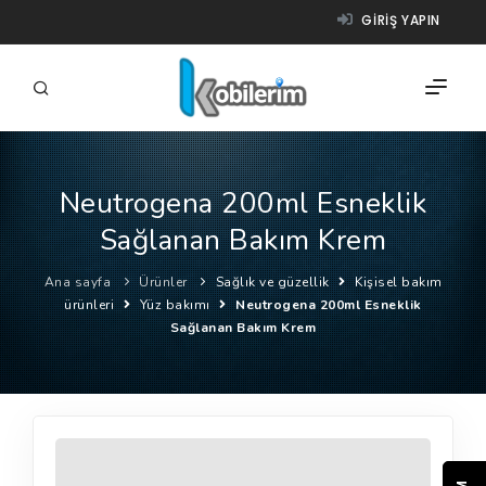
GIRIŞ YAPIN
Neutrogena 200ml Esneklik
FIRMALAR
Sağlanan Bakım Krem
ÜRÜNLER
Ana sayfa
Ürünler
Sağlık ve güzellik
Kişisel bakım
NASIL ÇALIŞIR?
ürünleri
Yüz bakımı
Neutrogena 200ml Esneklik
Sağlanan Bakım Krem
YARDIM