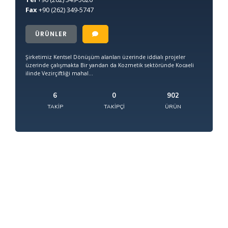
Fax
+90
(262) 349-5747
ÜRÜNLER
Şirketimiz Kentsel Dönüşüm alanları üzerinde iddialı projeler
üzerinde çalışmakta Bir yandan da Kozmetik sektöründe Kocaeli
ilinde Vezirçiftliği mahal...
6
0
902
TAKIP
TAKIPÇI
ÜRÜN