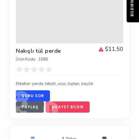
BILDIRIM
$11,50
Nakışlı tül perde
Ürün Kodu:
1686
Etiketler:
perde
,
tekstil
,
ucuz
,
toptan
,
bayilik
SORU SOR
PAYLAŞ
ŞIKAYET BILDIR