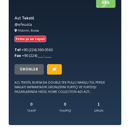
ARA
Acl Tekstil
@efeusta
Yıldırım, Bursa
Firma şu an kapalı
Tel
+90
(224) 360-0563
Fax
+90
(224) ___-____
ÜRÜNLER
ACL TEKSTİL BURSA'DA DOUBLE-TEK PULLU NAKIŞLI TÜL PERDE
İMALATI YAPMAKTADIR.ÜRÜNLERİNİ YURTİÇİ VE YURTDIŞI
PAZARLARINDA HEDİL HOME COLLECTİON ADI ALTI...
0
0
1
TAKIP
TAKIPÇI
ÜRÜN