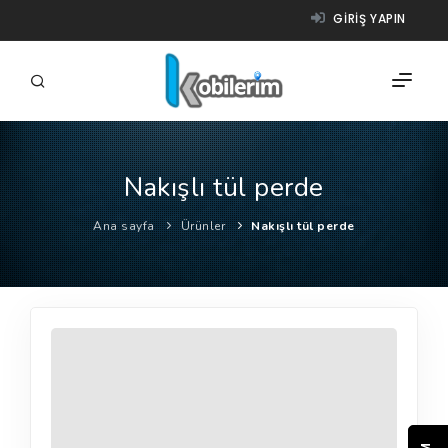
GIRIŞ YAPIN
Nakışlı tül perde
FIRMALAR
Ana sayfa
Ürünler
Nakışlı tül perde
ÜRÜNLER
NASIL ÇALIŞIR?
YARDIM