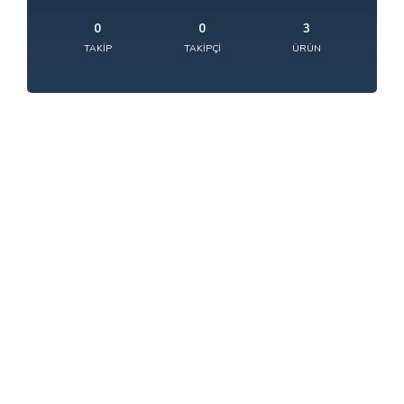
0
0
3
TAKIP
TAKIPÇI
ÜRÜN