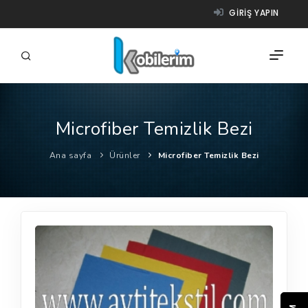
GIRIŞ YAPIN
Microfiber Temizlik Bezi
FIRMALAR
Ana sayfa
Ürünler
Microfiber Temizlik Bezi
ÜRÜNLER
NASIL ÇALIŞIR?
YARDIM