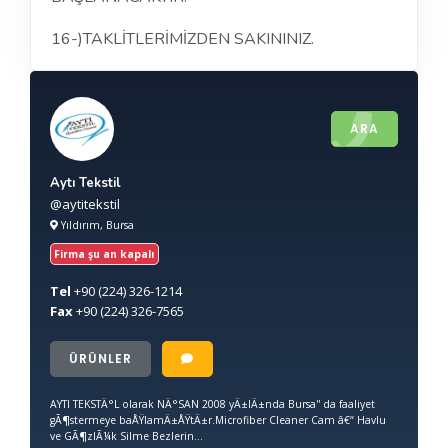
16-)TAKLİTLERİMİZDEN SAKININIZ.
ARA
Aytı Tekstil
@aytitekstil
Yıldırım, Bursa
Firma şu an kapalı
Tel
+90
(224) 326-1214
Fax
+90
(224) 326-7565
ÜRÜNLER
AYTI TEKSTÄ°L olarak NÄ°SAN 2008 yÄ±lÄ±nda Bursa'' da faaliyet
gÃ¶stermeye baÅŸlamÄ±ÅŸtÄ±r.Microfiber Cleaner Cam â€“ Havlu
ve GÃ¶zlÃ¼k Silme Bezlerin...