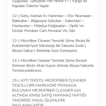
Uygundur. Türkiyenin Her Yerine PTT Kargo İle
Kapıdan Ödeme Yapılır.
12-) Satış Alanları Ev Hanımları – Oto Yıkamaları –
Bakkallar – Bilgisayar Satıcıları - Galericiler –
Hastaneler – Mobilya Mağazaları – Optik Ve
Gözlük Firmaları-Cam Firmaları Vb. Gibi
13-) Microfiber Cleaner Temizlik Silme Bezini İlk
Kullanımda İyice Silkeleyip Ilık Sabunlu Suda (
Beyaz Sabun ) Bekletip İyice Durulayınız.
14-) Microfiber Cleaner Temizlik Silme Bezinin
Kirlenen Bezin Akan Suyun Altında Beyaz Sabunla
Temizleyebilirsiniz.
15-) AYTI TEKSTİL MİCROFİBER CLEANER
TESCİLLİ BİR MARKADIR. PİYASADA
BULUNAN MİCROFİBER CLEANER ADI
ALTINDA KİMSE SATIŞ YAPAMAZ YAPTIĞI
TAKDİRDE YASAL İŞLEMLERE
BAŞLANACAKTIR.