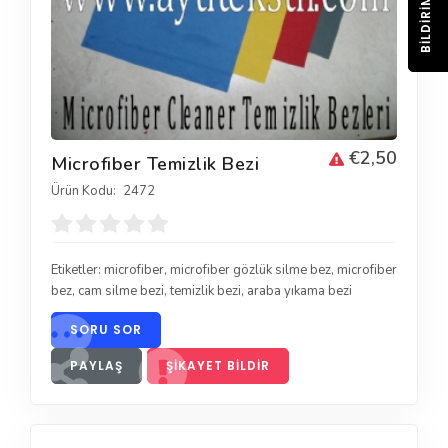
BILDIRIM
€2,50
Microfiber Temizlik Bezi
Ürün Kodu:
2472
Etiketler:
microfiber
,
microfiber gözlük silme bez
,
microfiber
bez
,
cam silme bezi
,
temizlik bezi
,
araba yıkama bezi
SORU SOR
PAYLAŞ
ŞIKAYET BILDIR