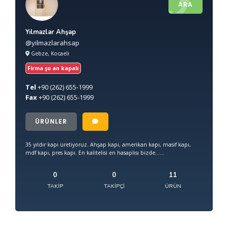
ARA
Yılmazlar Ahşap
@yilmazlarahsap
Gebze, Kocaeli
Firma şu an kapalı
Tel
+90
(262) 655-1999
Fax
+90
(262) 655-1999
ÜRÜNLER
35 yıldır kapı üretiyoruz. Ahşap kapı, amerikan kapı, masif kapı,
mdf kapı, pres kapı. En kalitelisi en hasaplısı bizde......
0
0
11
TAKIP
TAKIPÇI
ÜRÜN