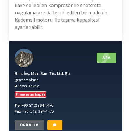
ilave edilebilen kompresör ile shotcrete
uygulamalarında tercih edilen bir modeldir.
Kademeli motoru ile taşıma kapasitesi
ayarlanabilir.
ARA
Sms İnş. Mak. San. Tic. Ltd. Şti.
@smsmakine
Kazan, Ankara
Firma şu an kapalı
Tel
+90
(312) 394-1476
Fax
+90
(312) 394-1475
ÜRÜNLER