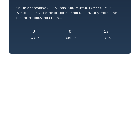
SMS inşaat makine 2002 yılında kurulmuştur. Personel –Yük
asansörlerinin ve cephe platformlarının üretim, satış, montaj ve
bakımları konusunda faaliy...
0
0
15
TAKIP
TAKIPÇI
ÜRÜN