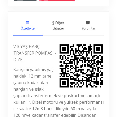
Diğer
Özellikler
Bilgiler
Yorumlar
V 3 YAŞ HARÇ
TRANSFER POMPASI -
DİZEL
Karışımı yapılmış yaş
haldeki 12 mm tane
çapına kadar olan
harçları ve ıslak
şapları transfer etmek ve püskürtme amaçlı
kullanılır. Dizel motoru ve yüksek performansı
ile saatte 12m3 harcı dikeyde 60 m yatayda
120 m'ye kadar transfer edebilir. Dışarıdan