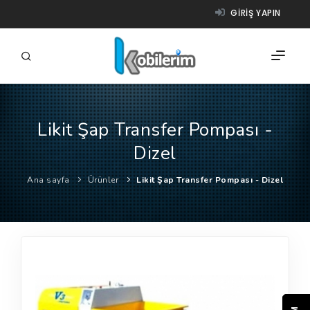
GIRIŞ YAPIN
Likit Şap Transfer Pompası -
FIRMALAR
Dizel
ÜRÜNLER
Ana sayfa
Ürünler
Likit Şap Transfer Pompası - Dizel
NASIL ÇALIŞIR?
YARDIM