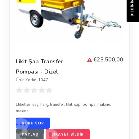
BILDIRIM
€23.500,00
Likit Şap Transfer
Pompası - Dizel
Ürün Kodu:
1047
Etiketler:
yaş
,
harç
,
transfer
,
likit
,
şap
,
pompa
,
makine
,
makina
SORU SOR
PAYLAŞ
ŞIKAYET BILDIR