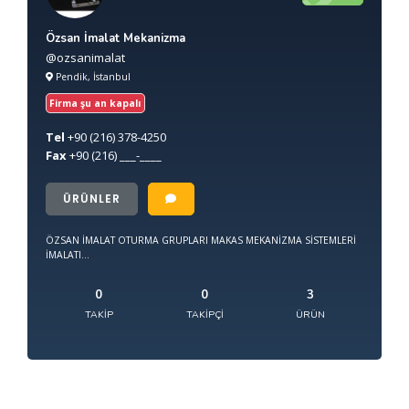
Özsan İmalat Mekanizma
@ozsanimalat
Pendik, İstanbul
Firma şu an kapalı
Tel
+90
(216) 378-4250
Fax
+90
(216) ___-____
ÜRÜNLER
ÖZSAN İMALAT OTURMA GRUPLARI MAKAS MEKANİZMA SİSTEMLERİ
İMALATI...
0
0
3
TAKIP
TAKIPÇI
ÜRÜN