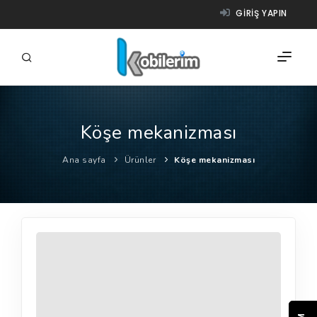
GIRIŞ YAPIN
Köşe mekanizması
FIRMALAR
Ana sayfa
Ürünler
Köşe mekanizması
ÜRÜNLER
NASIL ÇALIŞIR?
YARDIM