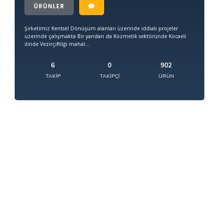
ÜRÜNLER
Şirketimiz Kentsel Dönüşüm alanları üzerinde iddialı projeler
üzerinde çalışmakta Bir yandan da Kozmetik sektöründe Kocaeli
ilinde Vezirçiftliği mahal...
6
0
902
TAKIP
TAKIPÇI
ÜRÜN