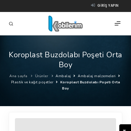
GIRIŞ YAPIN
Koroplast Buzdolabı Poşeti Orta
FIRMALAR
Boy
ÜRÜNLER
Ana sayfa
Ürünler
Ambalaj
Ambalaj malzemeleri
NASIL ÇALIŞIR?
Plastik ve kağıt poşetler
Koroplast Buzdolabı Poşeti Orta
Boy
YARDIM