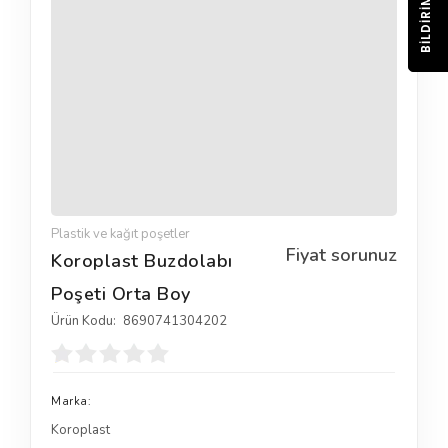
BILDIRIM
Plastik ve kağıt poşetler
Fiyat sorunuz
Koroplast Buzdolabı
Poşeti Orta Boy
Ürün Kodu:
8690741304202
Marka:
Koroplast