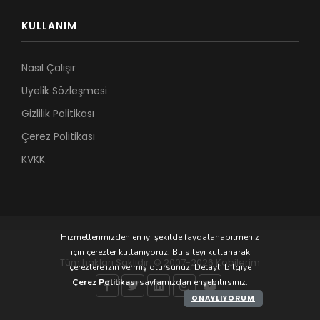
KULLANIM
Nasıl Çalışır
Üyelik Sözleşmesi
Gizlilik Politikası
Çerez Politikası
KVKK
Hizmetlerimizden en iyi şekilde faydalanabilmeniz
için çerezler kullanıyoruz. Bu siteyi kullanarak
Tüm hakları Saklıdır. © 2007-2026 Kobilerim
çerezlere izin vermiş olursunuz. Detaylı bilgiye
Çerez Politikası
sayfamızdan erişebilirsiniz.
ONAYLIYORUM