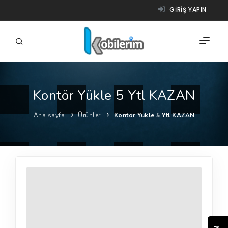
GIRIŞ YAPIN
Kontör Yükle 5 Ytl KAZAN
FIRMALAR
Ana sayfa
Ürünler
Kontör Yükle 5 Ytl KAZAN
ÜRÜNLER
NASIL ÇALIŞIR?
YARDIM