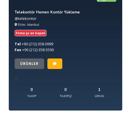
Telekontör Hemen Kontör Yükleme
@telekontor
Etiler, İstanbul
Firma şu an kapalı
Tel
+90
(212) 358-0999
Fax
+90
(212) 358-5590
ÜRÜNLER
...
0
0
1
TAKIP
TAKIPÇI
ÜRÜN