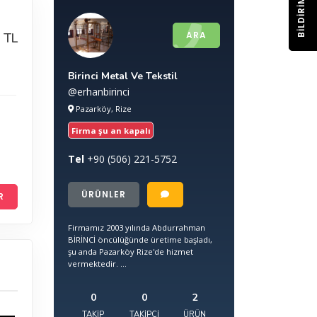
BILDIRIM
ARA
 TL
Birinci Metal Ve Tekstil
@erhanbirinci
Pazarköy, Rize
Firma şu an kapalı
Tel
+90
(506) 221-5752
ÜRÜNLER
R
Firmamız 2003 yılında Abdurrahman
BİRİNCİ öncülüğünde üretime başladı,
şu anda Pazarköy Rize'de hizmet
vermektedir. ...
0
0
2
TAKIP
TAKIPÇI
ÜRÜN