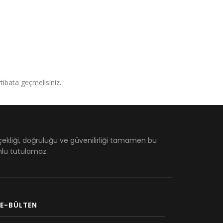
irtibata geçmelisiniz.
çekliği, doğruluğu ve güvenilirliği tamamen bu
umlu tutulamaz.
E-BÜLTEN