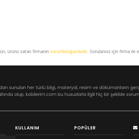
rün, ürünü satan firmanın
sorumluluğundadır
. Sorularınız için firma ile 
dan sunulan her türlü bilgi, materyal, resim ve dökümanların ger
ltında olup, kobilerim.com bu hususlarla ilgili hiç bir şekilde sor
KULLANIM
POPÜLER