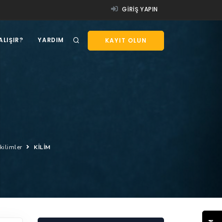
GIRIŞ YAPIN
ALIŞIR?
YARDIM
KAYIT OLUN
 kilimler
KİLİM