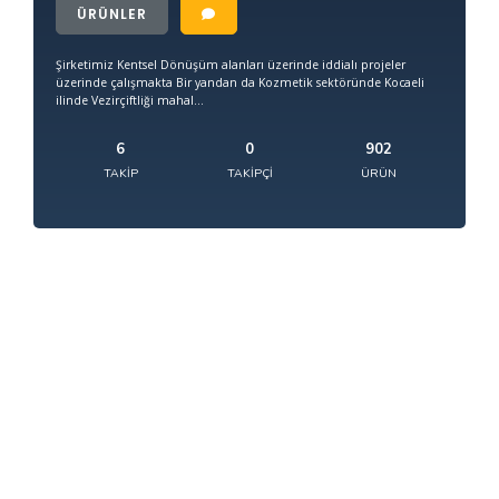
ÜRÜNLER
Şirketimiz Kentsel Dönüşüm alanları üzerinde iddialı projeler
üzerinde çalışmakta Bir yandan da Kozmetik sektöründe Kocaeli
ilinde Vezirçiftliği mahal...
6
0
902
TAKIP
TAKIPÇI
ÜRÜN