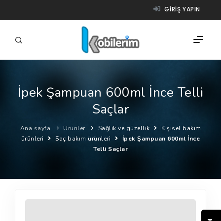
GIRIŞ YAPIN
İpek Şampuan 600ml İnce Telli
FIRMALAR
Saçlar
ÜRÜNLER
Ana sayfa
Ürünler
Sağlık ve güzellik
Kişisel bakım
NASIL ÇALIŞIR?
ürünleri
Saç bakım ürünleri
İpek Şampuan 600ml İnce
Telli Saçlar
YARDIM