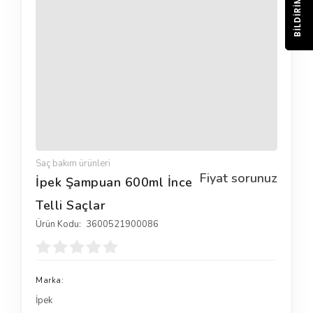
BILDIRIM
Saç bakım ürünleri
Fiyat sorunuz
İpek Şampuan 600ml İnce
Telli Saçlar
Ürün Kodu:
3600521900086
Marka:
İpek