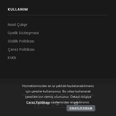
KULLANIM
Nasıl Çalışır
Üyelik Sözleşmesi
Gizlilik Politikası
Çerez Politikası
KVKK
Hizmetlerimizden en iyi şekilde faydalanabilmeniz
için çerezler kullanıyoruz. Bu siteyi kullanarak
Tüm hakları Saklıdır. © 2007-2026 Kobilerim
çerezlere izin vermiş olursunuz. Detaylı bilgiye
Çerez Politikası
sayfamızdan erişebilirsiniz.
ONAYLIYORUM