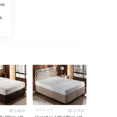
tik
ı
ek
3.48 B
3.79 B