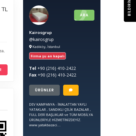
BILDIRIM
 TL
ARA
Kairosgrup
@kairosgrup
Kadıköy, İstanbul
za
,
Firma şu an kapalı
Tel
+90
(216) 410-2422
R
Fax
+90
(216) 410-2422
ÜRÜNLER
DEV KAMPANYA - İMALATTAN YAYLI
YATAKLAR , SANDIKLI ÇELİK BAZALAR ,
FULL DERİ BAŞLIKLAR ve TÜM MOBİLYA
ÜRÜNLERİYLE HİZMETİNİZDEYİZ.
www.yatakbazaci....