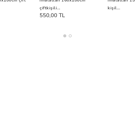
0x200cm çift
İmalattan 160x200cm
İmalattan 15
çiftkişili...
kişil...
550,00 TL