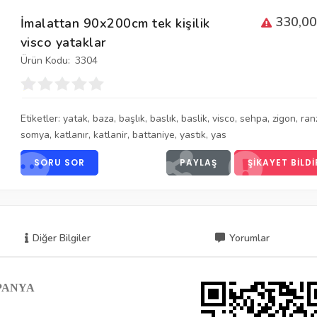
330,00
İmalattan 90x200cm tek kişilik
visco yataklar
Ürün Kodu:
3304
Etiketler:
yatak
,
baza
,
başlık
,
baslık
,
baslik
,
visco
,
sehpa
,
zigon
,
ran
somya
,
katlanır
,
katlanir
,
battaniye
,
yastık
,
yas
SORU SOR
PAYLAŞ
ŞIKAYET BILDI
Diğer Bilgiler
Yorumlar
PANYA