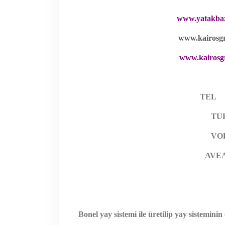
www.yatakbaza
www.kairosgr
www.kairosg
TE
TU
VO
AVE
Bonel yay sistemi ile üretilip yay sisteminin 