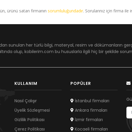
rün, ürünü satan firmanın
sorumluluğundadır
. Sorularınız için firma ile 
dan sunulan her türlü bilgi, materyal, resim ve dökümanların ger
ltında olup, kobilerim.com bu hususlarla ilgili hiç bir şekilde sor
KULLANIM
POPÜLER
Gü
Nasıl Çalışır
İstanbul firmaları
Üyelik Sözleşmesi
Ankara firmaları
Gizlilik Politikası
İzmir firmaları
Çerez Politikası
Kocaeli firmaları