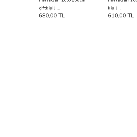
İmalattan 200x200cm
İmalattan 18
çiftkişili...
kişil...
680,00 TL
610,00 TL