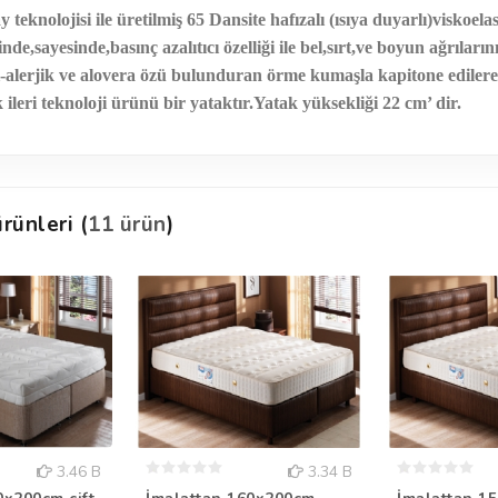
knolojisi ile üretilmiş 65 Dansite hafızalı (ısıya duyarlı)viskoelas
,sayesinde,basınç azalıtıcı özelliği ile bel,sırt,ve boyun ağrıların
ti-alerjik ve alovera özü bulunduran örme kumaşla kapitone ediler
ileri teknoloji ürünü bir yataktır.Yatak yüksekliği 22 cm’ dir.
rünleri (
11 ürün
)
3.46 B
3.34 B