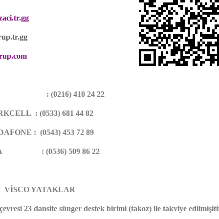
ci.tr.gg
up.tr.gg
rup.com
L
: (0216) 410 24 22
RKCELL
: (0533) 681 44 82
DAFONE :
(0543) 453 72 89
A
: (0536) 509 86 22
VİSCO YATAKLAR
çevresi 23 dansite sünger destek birimi (takoz) ile takviye edilmişiti