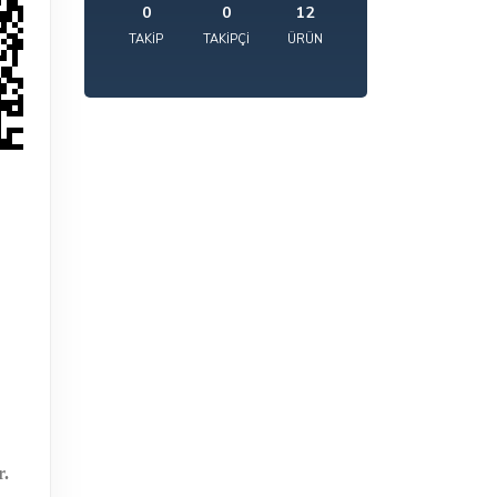
0
0
12
TAKIP
TAKIPÇI
ÜRÜN
r.