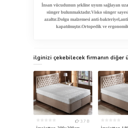
İnsan vücudunun şekline uyum sağlayan uzay te
sünger bulunmaktadır.Visko sünger sayesinde
azaltır.Dolgu malzemesi anti-bakteriyel,an
kapatılmıştır.Ortopedik ve ergonomik 
ilginizi çekebilecek firmanın diğer ü
3.7 B